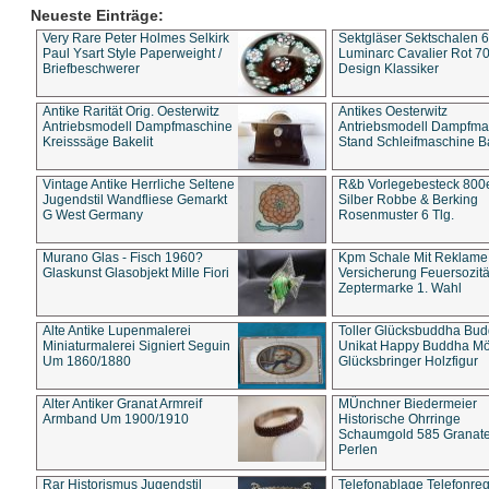
Neueste Einträge:
Very Rare Peter Holmes Selkirk
Sektgläser Sektschalen 
Paul Ysart Style Paperweight /
Luminarc Cavalier Rot 70
Briefbeschwerer
Design Klassiker
Antike Rarität Orig. Oesterwitz
Antikes Oesterwitz
Antriebsmodell Dampfmaschine
Antriebsmodell Dampfma
Kreisssäge Bakelit
Stand Schleifmaschine Ba
Vintage Antike Herrliche Seltene
R&b Vorlegebesteck 800
Jugendstil Wandfliese Gemarkt
Silber Robbe & Berking
G West Germany
Rosenmuster 6 Tlg.
Murano Glas - Fisch 1960?
Kpm Schale Mit Reklame
Glaskunst Glasobjekt Mille Fiori
Versicherung Feuersozitä
Zeptermarke 1. Wahl
Alte Antike Lupenmalerei
Toller Glücksbuddha Bu
Miniaturmalerei Signiert Seguin
Unikat Happy Buddha M
Um 1860/1880
Glücksbringer Holzfigur
Alter Antiker Granat Armreif
MÜnchner Biedermeier
Armband Um 1900/1910
Historische Ohrringe
Schaumgold 585 Granate 
Perlen
Rar Historismus Jugendstil
Telefonablage Telefonreg