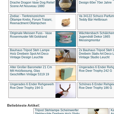
Drache Dragon Vase Dog Relief
Design 60er 70er Jahre
Scene Art Nouveau 1880
Zodiac - Tierkreiszeichen
Va 34122 Schuco Parfum 
Öllampe Krebs, Forum Traiani,
Teddy Bär Hellbraun
Reenactment Öllämpchen
Originale Meissen Fuss - Vase
Wächtersbach Schälche
Rosenmuster Mit Goldrand
Jugendstil Dekor 1865
Messingmontur
Bauhaus Tripod Steh Lampe
2x Bauhaus Tripod Steh
Holz Dreibein Spot Art Deco
Dreibein Stativ Art Deco L
Vintage Design Leuchte
Vintage Studio Leucht
Alter Großer Barometer 21 Cm
Ungerades 6 Ender Reh
Mit Holzfassung, Glas
Roe Deer Trophy 242 G
Geschliffen Vintage 5319 19
Ungerades 6 Ender Rehgeweih
Schönes 6 Ender Rehge
Roe Deer Trophy 194 G
Roe Deer Trophy 186 G
Beliebteste Artikel:
Tripod Stehlampe Scheinwerfer
Ka
Stehleuchte Dreibein Holz Stativ
An