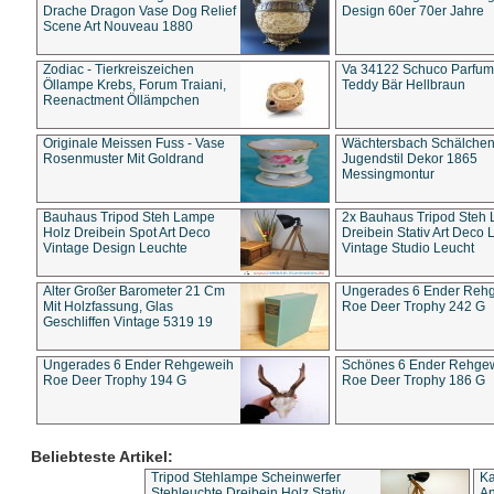
Drache Dragon Vase Dog Relief
Design 60er 70er Jahre
Scene Art Nouveau 1880
Zodiac - Tierkreiszeichen
Va 34122 Schuco Parfum 
Öllampe Krebs, Forum Traiani,
Teddy Bär Hellbraun
Reenactment Öllämpchen
Originale Meissen Fuss - Vase
Wächtersbach Schälche
Rosenmuster Mit Goldrand
Jugendstil Dekor 1865
Messingmontur
Bauhaus Tripod Steh Lampe
2x Bauhaus Tripod Steh
Holz Dreibein Spot Art Deco
Dreibein Stativ Art Deco L
Vintage Design Leuchte
Vintage Studio Leucht
Alter Großer Barometer 21 Cm
Ungerades 6 Ender Reh
Mit Holzfassung, Glas
Roe Deer Trophy 242 G
Geschliffen Vintage 5319 19
Ungerades 6 Ender Rehgeweih
Schönes 6 Ender Rehge
Roe Deer Trophy 194 G
Roe Deer Trophy 186 G
Beliebteste Artikel:
Tripod Stehlampe Scheinwerfer
Ka
Stehleuchte Dreibein Holz Stativ
An