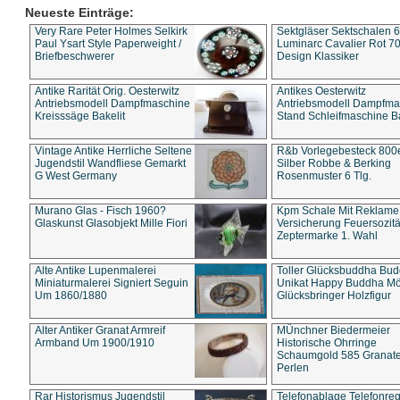
Neueste Einträge:
Very Rare Peter Holmes Selkirk
Sektgläser Sektschalen 
Paul Ysart Style Paperweight /
Luminarc Cavalier Rot 70
Briefbeschwerer
Design Klassiker
Antike Rarität Orig. Oesterwitz
Antikes Oesterwitz
Antriebsmodell Dampfmaschine
Antriebsmodell Dampfma
Kreisssäge Bakelit
Stand Schleifmaschine Ba
Vintage Antike Herrliche Seltene
R&b Vorlegebesteck 800
Jugendstil Wandfliese Gemarkt
Silber Robbe & Berking
G West Germany
Rosenmuster 6 Tlg.
Murano Glas - Fisch 1960?
Kpm Schale Mit Reklame
Glaskunst Glasobjekt Mille Fiori
Versicherung Feuersozitä
Zeptermarke 1. Wahl
Alte Antike Lupenmalerei
Toller Glücksbuddha Bu
Miniaturmalerei Signiert Seguin
Unikat Happy Buddha M
Um 1860/1880
Glücksbringer Holzfigur
Alter Antiker Granat Armreif
MÜnchner Biedermeier
Armband Um 1900/1910
Historische Ohrringe
Schaumgold 585 Granate 
Perlen
Rar Historismus Jugendstil
Telefonablage Telefonreg