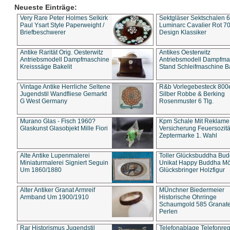
Neueste Einträge:
Very Rare Peter Holmes Selkirk
Sektgläser Sektschalen 
Paul Ysart Style Paperweight /
Luminarc Cavalier Rot 70
Briefbeschwerer
Design Klassiker
Antike Rarität Orig. Oesterwitz
Antikes Oesterwitz
Antriebsmodell Dampfmaschine
Antriebsmodell Dampfma
Kreisssäge Bakelit
Stand Schleifmaschine Ba
Vintage Antike Herrliche Seltene
R&b Vorlegebesteck 800
Jugendstil Wandfliese Gemarkt
Silber Robbe & Berking
G West Germany
Rosenmuster 6 Tlg.
Murano Glas - Fisch 1960?
Kpm Schale Mit Reklame
Glaskunst Glasobjekt Mille Fiori
Versicherung Feuersozitä
Zeptermarke 1. Wahl
Alte Antike Lupenmalerei
Toller Glücksbuddha Bu
Miniaturmalerei Signiert Seguin
Unikat Happy Buddha M
Um 1860/1880
Glücksbringer Holzfigur
Alter Antiker Granat Armreif
MÜnchner Biedermeier
Armband Um 1900/1910
Historische Ohrringe
Schaumgold 585 Granate 
Perlen
Rar Historismus Jugendstil
Telefonablage Telefonreg