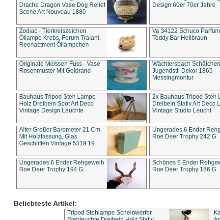
Drache Dragon Vase Dog Relief
Design 60er 70er Jahre
Scene Art Nouveau 1880
Zodiac - Tierkreiszeichen
Va 34122 Schuco Parfum 
Öllampe Krebs, Forum Traiani,
Teddy Bär Hellbraun
Reenactment Öllämpchen
Originale Meissen Fuss - Vase
Wächtersbach Schälche
Rosenmuster Mit Goldrand
Jugendstil Dekor 1865
Messingmontur
Bauhaus Tripod Steh Lampe
2x Bauhaus Tripod Steh
Holz Dreibein Spot Art Deco
Dreibein Stativ Art Deco L
Vintage Design Leuchte
Vintage Studio Leucht
Alter Großer Barometer 21 Cm
Ungerades 6 Ender Reh
Mit Holzfassung, Glas
Roe Deer Trophy 242 G
Geschliffen Vintage 5319 19
Ungerades 6 Ender Rehgeweih
Schönes 6 Ender Rehge
Roe Deer Trophy 194 G
Roe Deer Trophy 186 G
Beliebteste Artikel:
Tripod Stehlampe Scheinwerfer
Ka
Stehleuchte Dreibein Holz Stativ
An