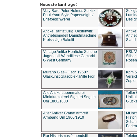
Neueste Einträge:
Very Rare Peter Holmes Selkirk
Sektgl
Paul Ysart Style Paperweight /
Lumina
Briefbeschwerer
Design
Antike Rarität Orig. Oesterwitz
Antike
Antriebsmodell Dampfmaschine
Antri
Kreisssäge Bakelit
Stand 
Vintage Antike Herrliche Seltene
R&b Vo
Jugendstil Wandfliese Gemarkt
Silber
G West Germany
Rosenm
Murano Glas - Fisch 1960?
Kpm S
Glaskunst Glasobjekt Mille Fiori
Versic
Zepter
Alte Antike Lupenmalerei
Toller
Miniaturmalerei Signiert Seguin
Unika
Um 1860/1880
Glücks
Alter Antiker Granat Armreif
MÜnch
Armband Um 1900/1910
Histor
Schaum
Perlen
Rar Historismus Jugendstil
Telefo