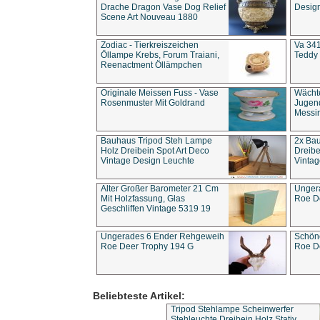
Drache Dragon Vase Dog Relief
Design
Scene Art Nouveau 1880
Zodiac - Tierkreiszeichen
Va 341
Öllampe Krebs, Forum Traiani,
Teddy 
Reenactment Öllämpchen
Originale Meissen Fuss - Vase
Wächt
Rosenmuster Mit Goldrand
Jugend
Messi
Bauhaus Tripod Steh Lampe
2x Ba
Holz Dreibein Spot Art Deco
Dreibe
Vintage Design Leuchte
Vintag
Alter Großer Barometer 21 Cm
Unger
Mit Holzfassung, Glas
Roe D
Geschliffen Vintage 5319 19
Ungerades 6 Ender Rehgeweih
Schön
Roe Deer Trophy 194 G
Roe D
Beliebteste Artikel:
Tripod Stehlampe Scheinwerfer
Stehleuchte Dreibein Holz Stativ