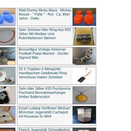
Walt Disney Micky Maus - Mickey
Mouse - " Füße " - Rot - Ca. 80er
Jahre - Deko
Sehr Schöner Alter Ring Aus 935
Silber Mit Weißen Und
Rubinfarbenen Steinen
Bronzefigur Vintage American
Football Pokal Marmor - Sockel
Signiert Milo
20 X Triglides 4 Webgürtel
Handtaschen Geldbeutel Ring
Verschluss Haken Schieber
Sehr Alter Silber 835 Fischpunze
Fischland Bernsteinanhänger
Amber Butterscotch
Email Ludwig Vierthaler Winhart
MÜnchen Jugendstil Cachepot
Art Nouveau 5c Wmf
French Jugendstil Schmetterling