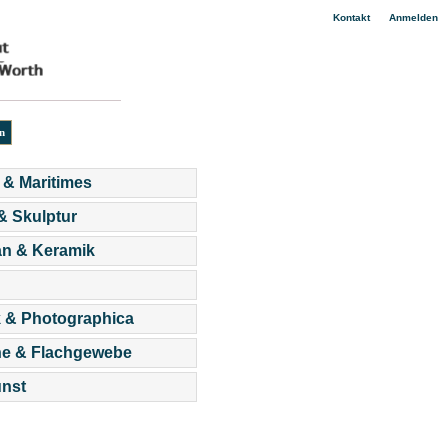
|
Kontakt
Anmelden
 & Maritimes
 & Skulptur
an & Keramik
 & Photographica
he & Flachgewebe
nst