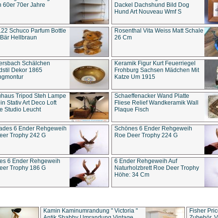
 60er 70er Jahre
Dackel Dachshund Bild Dog
Hund Art Nouveau Wmf S
22 Schuco Parfum Bottle
Rosenthal Vita Weiss Matt Schale
Bär Hellbraun
26 Cm
ersbach Schälchen
Keramik Figur Kurt Feuerriegel
stil Dekor 1865
Frohburg Sachsen Mädchen Mit
ngmontur
Katze Um 1915
uhaus Tripod Steh Lampe
Schaeffenacker Wand Platte
in Stativ Art Deco Loft
Fliese Relief Wandkeramik Wall
e Studio Leucht
Plaque Fisch
ades 6 Ender Rehgeweih
Schönes 6 Ender Rehgeweih
eer Trophy 242 G
Roe Deer Trophy 224 G
es 6 Ender Rehgeweih
6 Ender Rehgeweih Auf
eer Trophy 186 G
Naturholzbrett Roe Deer Trophy
Höhe: 34 Cm
Kamin Kaminumrandung " Victoria "
Fisher Pri
Antik Shabby Umrandung Vintage
Zubehör, V