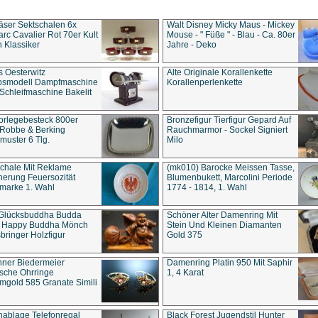
äser Sektschalen 6x
Walt Disney Micky Maus - Mickey
rc Cavalier Rot 70er Kult
Mouse - " Füße " - Blau - Ca. 80er
 Klassiker
Jahre - Deko
s Oesterwitz
Alte Originale Korallenkette
ebsmodell Dampfmaschine
Korallenperlenkette
Schleifmaschine Bakelit
rlegebesteck 800er
Bronzefigur Tierfigur Gepard Auf
 Robbe & Berking
Rauchmarmor - Sockel Signiert
uster 6 Tlg.
Milo
chale Mit Reklame
(mk010) Barocke Meissen Tasse,
herung Feuersozität
Blumenbukett, Marcolini Periode
marke 1. Wahl
1774 - 1814, 1. Wahl
 Glücksbuddha Budda
Schöner Alter Damenring Mit
t Happy Buddha Mönch
Stein Und Kleinen Diamanten
bringer Holzfigur
Gold 375
ner Biedermeier
Damenring Platin 950 Mit Saphir
ische Ohrringe
1, 4 Karat
gold 585 Granate Simili
nablage Telefonregal
Black Forest Jugendstil Hunter