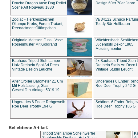
Drache Dragon Vase Dog Relief
Design 60er 70er Jahre
Scene Art Nouveau 1880
Zodiac - Tierkreiszeichen
Va 34122 Schuco Parfum 
Öllampe Krebs, Forum Traiani,
Teddy Bär Hellbraun
Reenactment Öllämpchen
Originale Meissen Fuss - Vase
Wächtersbach Schälche
Rosenmuster Mit Goldrand
Jugendstil Dekor 1865
Messingmontur
Bauhaus Tripod Steh Lampe
2x Bauhaus Tripod Steh
Holz Dreibein Spot Art Deco
Dreibein Stativ Art Deco L
Vintage Design Leuchte
Vintage Studio Leucht
Alter Großer Barometer 21 Cm
Ungerades 6 Ender Reh
Mit Holzfassung, Glas
Roe Deer Trophy 242 G
Geschliffen Vintage 5319 19
Ungerades 6 Ender Rehgeweih
Schönes 6 Ender Rehge
Roe Deer Trophy 194 G
Roe Deer Trophy 186 G
Beliebteste Artikel:
Tripod Stehlampe Scheinwerfer
Ka
Stehleuchte Dreibein Holz Stativ
An