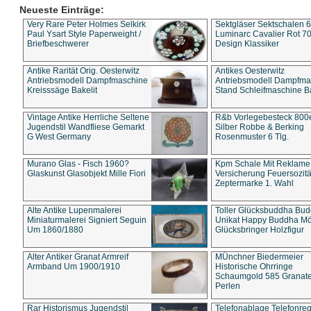
Neueste Einträge:
Very Rare Peter Holmes Selkirk
Sektgläser Sektschalen 
Paul Ysart Style Paperweight /
Luminarc Cavalier Rot 70
Briefbeschwerer
Design Klassiker
Antike Rarität Orig. Oesterwitz
Antikes Oesterwitz
Antriebsmodell Dampfmaschine
Antriebsmodell Dampfma
Kreisssäge Bakelit
Stand Schleifmaschine Ba
Vintage Antike Herrliche Seltene
R&b Vorlegebesteck 800
Jugendstil Wandfliese Gemarkt
Silber Robbe & Berking
G West Germany
Rosenmuster 6 Tlg.
Murano Glas - Fisch 1960?
Kpm Schale Mit Reklame
Glaskunst Glasobjekt Mille Fiori
Versicherung Feuersozitä
Zeptermarke 1. Wahl
Alte Antike Lupenmalerei
Toller Glücksbuddha Bu
Miniaturmalerei Signiert Seguin
Unikat Happy Buddha M
Um 1860/1880
Glücksbringer Holzfigur
Alter Antiker Granat Armreif
MÜnchner Biedermeier
Armband Um 1900/1910
Historische Ohrringe
Schaumgold 585 Granate 
Perlen
Rar Historismus Jugendstil
Telefonablage Telefonreg