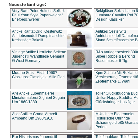
Neueste Einträge:
Very Rare Peter Holmes Selkirk
Sektgläser Sektschalen 
Paul Ysart Style Paperweight /
Luminarc Cavalier Rot 70
Briefbeschwerer
Design Klassiker
Antike Rarität Orig. Oesterwitz
Antikes Oesterwitz
Antriebsmodell Dampfmaschine
Antriebsmodell Dampfma
Kreisssäge Bakelit
Stand Schleifmaschine Ba
Vintage Antike Herrliche Seltene
R&b Vorlegebesteck 800
Jugendstil Wandfliese Gemarkt
Silber Robbe & Berking
G West Germany
Rosenmuster 6 Tlg.
Murano Glas - Fisch 1960?
Kpm Schale Mit Reklame
Glaskunst Glasobjekt Mille Fiori
Versicherung Feuersozitä
Zeptermarke 1. Wahl
Alte Antike Lupenmalerei
Toller Glücksbuddha Bu
Miniaturmalerei Signiert Seguin
Unikat Happy Buddha M
Um 1860/1880
Glücksbringer Holzfigur
Alter Antiker Granat Armreif
MÜnchner Biedermeier
Armband Um 1900/1910
Historische Ohrringe
Schaumgold 585 Granate 
Perlen
Rar Historismus Jugendstil
Telefonablage Telefonreg