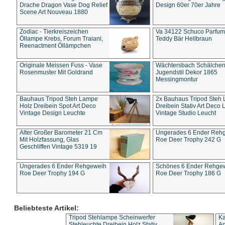
Drache Dragon Vase Dog Relief
Design 60er 70er Jahre
Scene Art Nouveau 1880
Zodiac - Tierkreiszeichen
Va 34122 Schuco Parfum 
Öllampe Krebs, Forum Traiani,
Teddy Bär Hellbraun
Reenactment Öllämpchen
Originale Meissen Fuss - Vase
Wächtersbach Schälche
Rosenmuster Mit Goldrand
Jugendstil Dekor 1865
Messingmontur
Bauhaus Tripod Steh Lampe
2x Bauhaus Tripod Steh
Holz Dreibein Spot Art Deco
Dreibein Stativ Art Deco L
Vintage Design Leuchte
Vintage Studio Leucht
Alter Großer Barometer 21 Cm
Ungerades 6 Ender Reh
Mit Holzfassung, Glas
Roe Deer Trophy 242 G
Geschliffen Vintage 5319 19
Ungerades 6 Ender Rehgeweih
Schönes 6 Ender Rehge
Roe Deer Trophy 194 G
Roe Deer Trophy 186 G
Beliebteste Artikel:
Tripod Stehlampe Scheinwerfer
Ka
Stehleuchte Dreibein Holz Stativ
An