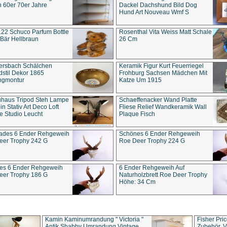
 60er 70er Jahre
Dackel Dachshund Bild Dog
Hund Art Nouveau Wmf S
22 Schuco Parfum Bottle
Rosenthal Vita Weiss Matt Schale
Bär Hellbraun
26 Cm
ersbach Schälchen
Keramik Figur Kurt Feuerriegel
stil Dekor 1865
Frohburg Sachsen Mädchen Mit
ngmontur
Katze Um 1915
uhaus Tripod Steh Lampe
Schaeffenacker Wand Platte
in Stativ Art Deco Loft
Fliese Relief Wandkeramik Wall
e Studio Leucht
Plaque Fisch
ades 6 Ender Rehgeweih
Schönes 6 Ender Rehgeweih
eer Trophy 242 G
Roe Deer Trophy 224 G
es 6 Ender Rehgeweih
6 Ender Rehgeweih Auf
eer Trophy 186 G
Naturholzbrett Roe Deer Trophy
Höhe: 34 Cm
Kamin Kaminumrandung " Victoria "
Fisher Pri
Antik Shabby Umrandung Vintage
Zubehör, V