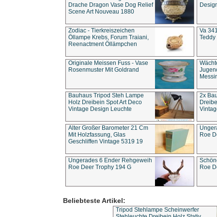
Drache Dragon Vase Dog Relief
Design
Scene Art Nouveau 1880
Zodiac - Tierkreiszeichen
Va 341
Öllampe Krebs, Forum Traiani,
Teddy 
Reenactment Öllämpchen
Originale Meissen Fuss - Vase
Wächt
Rosenmuster Mit Goldrand
Jugend
Messi
Bauhaus Tripod Steh Lampe
2x Ba
Holz Dreibein Spot Art Deco
Dreibe
Vintage Design Leuchte
Vintag
Alter Großer Barometer 21 Cm
Unger
Mit Holzfassung, Glas
Roe D
Geschliffen Vintage 5319 19
Ungerades 6 Ender Rehgeweih
Schön
Roe Deer Trophy 194 G
Roe D
Beliebteste Artikel:
Tripod Stehlampe Scheinwerfer
Stehleuchte Dreibein Holz Stativ