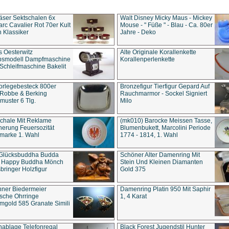
äser Sektschalen 6x
Walt Disney Micky Maus - Mickey
rc Cavalier Rot 70er Kult
Mouse - " Füße " - Blau - Ca. 80er
 Klassiker
Jahre - Deko
s Oesterwitz
Alte Originale Korallenkette
ebsmodell Dampfmaschine
Korallenperlenkette
Schleifmaschine Bakelit
rlegebesteck 800er
Bronzefigur Tierfigur Gepard Auf
 Robbe & Berking
Rauchmarmor - Sockel Signiert
uster 6 Tlg.
Milo
chale Mit Reklame
(mk010) Barocke Meissen Tasse,
herung Feuersozität
Blumenbukett, Marcolini Periode
marke 1. Wahl
1774 - 1814, 1. Wahl
 Glücksbuddha Budda
Schöner Alter Damenring Mit
t Happy Buddha Mönch
Stein Und Kleinen Diamanten
bringer Holzfigur
Gold 375
ner Biedermeier
Damenring Platin 950 Mit Saphir
ische Ohrringe
1, 4 Karat
gold 585 Granate Simili
nablage Telefonregal
Black Forest Jugendstil Hunter