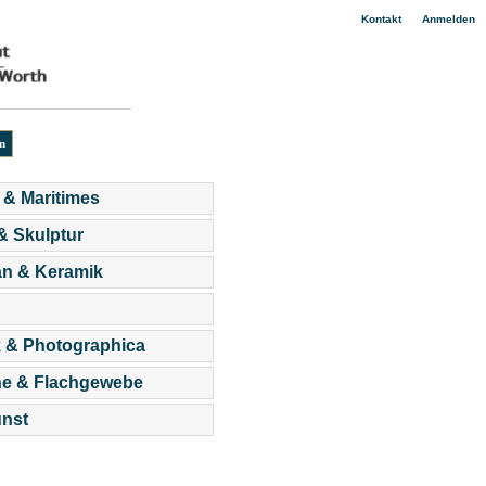
|
Kontakt
Anmelden
 & Maritimes
 & Skulptur
an & Keramik
 & Photographica
he & Flachgewebe
nst