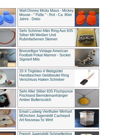
Walt Disney Micky Maus - Mickey
Mouse - " Füße " - Rot - Ca. 80er
Jahre - Deko
Sehr Schöner Alter Ring Aus 935
Silber Mit Weißen Und
Rubinfarbenen Steinen
Bronzefigur Vintage American
Football Pokal Marmor - Sockel
Signiert Milo
20 X Triglides 4 Webgürtel
Handtaschen Geldbeutel Ring
Verschluss Haken Schieber
Sehr Alter Silber 835 Fischpunze
Fischland Bernsteinanhänger
Amber Butterscotch
Email Ludwig Vierthaler Winhart
MÜnchen Jugendstil Cachepot
Art Nouveau 5c Wmf
French Jugendstil Schmetterling