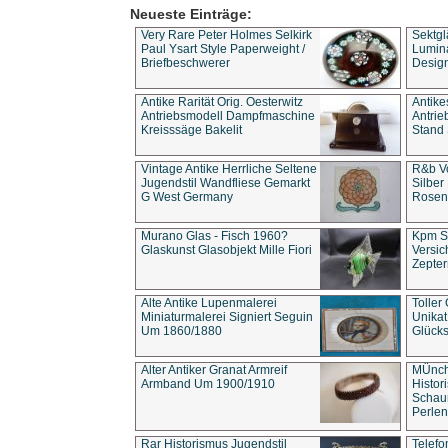
Neueste Einträge:
Very Rare Peter Holmes Selkirk
Sektgl
Paul Ysart Style Paperweight /
Lumina
Briefbeschwerer
Design
Antike Rarität Orig. Oesterwitz
Antike
Antriebsmodell Dampfmaschine
Antri
Kreisssäge Bakelit
Stand 
Vintage Antike Herrliche Seltene
R&b Vo
Jugendstil Wandfliese Gemarkt
Silber
G West Germany
Rosenm
Murano Glas - Fisch 1960?
Kpm S
Glaskunst Glasobjekt Mille Fiori
Versic
Zepter
Alte Antike Lupenmalerei
Toller
Miniaturmalerei Signiert Seguin
Unika
Um 1860/1880
Glücks
Alter Antiker Granat Armreif
MÜnch
Armband Um 1900/1910
Histor
Schaum
Perlen
Rar Historismus Jugendstil
Telefo