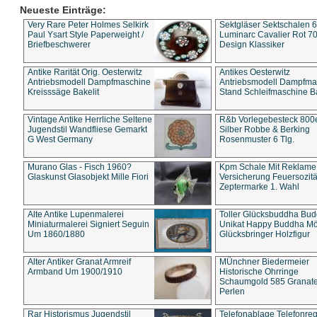
Neueste Einträge:
Very Rare Peter Holmes Selkirk
Sektgläser Sektschalen 
Paul Ysart Style Paperweight /
Luminarc Cavalier Rot 70
Briefbeschwerer
Design Klassiker
Antike Rarität Orig. Oesterwitz
Antikes Oesterwitz
Antriebsmodell Dampfmaschine
Antriebsmodell Dampfma
Kreisssäge Bakelit
Stand Schleifmaschine Ba
Vintage Antike Herrliche Seltene
R&b Vorlegebesteck 800
Jugendstil Wandfliese Gemarkt
Silber Robbe & Berking
G West Germany
Rosenmuster 6 Tlg.
Murano Glas - Fisch 1960?
Kpm Schale Mit Reklame
Glaskunst Glasobjekt Mille Fiori
Versicherung Feuersozitä
Zeptermarke 1. Wahl
Alte Antike Lupenmalerei
Toller Glücksbuddha Bu
Miniaturmalerei Signiert Seguin
Unikat Happy Buddha M
Um 1860/1880
Glücksbringer Holzfigur
Alter Antiker Granat Armreif
MÜnchner Biedermeier
Armband Um 1900/1910
Historische Ohrringe
Schaumgold 585 Granate 
Perlen
Rar Historismus Jugendstil
Telefonablage Telefonreg