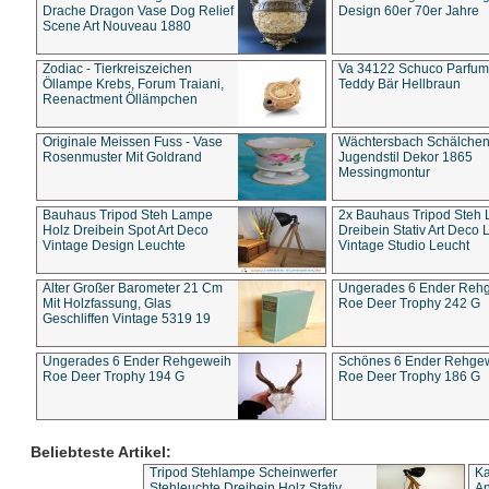
Drache Dragon Vase Dog Relief
Design 60er 70er Jahre
Scene Art Nouveau 1880
Zodiac - Tierkreiszeichen
Va 34122 Schuco Parfum 
Öllampe Krebs, Forum Traiani,
Teddy Bär Hellbraun
Reenactment Öllämpchen
Originale Meissen Fuss - Vase
Wächtersbach Schälche
Rosenmuster Mit Goldrand
Jugendstil Dekor 1865
Messingmontur
Bauhaus Tripod Steh Lampe
2x Bauhaus Tripod Steh
Holz Dreibein Spot Art Deco
Dreibein Stativ Art Deco L
Vintage Design Leuchte
Vintage Studio Leucht
Alter Großer Barometer 21 Cm
Ungerades 6 Ender Reh
Mit Holzfassung, Glas
Roe Deer Trophy 242 G
Geschliffen Vintage 5319 19
Ungerades 6 Ender Rehgeweih
Schönes 6 Ender Rehge
Roe Deer Trophy 194 G
Roe Deer Trophy 186 G
Beliebteste Artikel:
Tripod Stehlampe Scheinwerfer
Ka
Stehleuchte Dreibein Holz Stativ
An