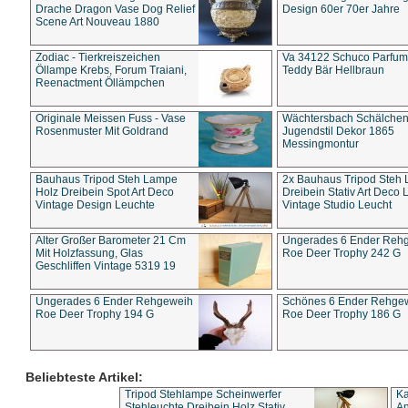
Drache Dragon Vase Dog Relief
Design 60er 70er Jahre
Scene Art Nouveau 1880
Zodiac - Tierkreiszeichen
Va 34122 Schuco Parfum 
Öllampe Krebs, Forum Traiani,
Teddy Bär Hellbraun
Reenactment Öllämpchen
Originale Meissen Fuss - Vase
Wächtersbach Schälche
Rosenmuster Mit Goldrand
Jugendstil Dekor 1865
Messingmontur
Bauhaus Tripod Steh Lampe
2x Bauhaus Tripod Steh
Holz Dreibein Spot Art Deco
Dreibein Stativ Art Deco L
Vintage Design Leuchte
Vintage Studio Leucht
Alter Großer Barometer 21 Cm
Ungerades 6 Ender Reh
Mit Holzfassung, Glas
Roe Deer Trophy 242 G
Geschliffen Vintage 5319 19
Ungerades 6 Ender Rehgeweih
Schönes 6 Ender Rehge
Roe Deer Trophy 194 G
Roe Deer Trophy 186 G
Beliebteste Artikel:
Tripod Stehlampe Scheinwerfer
Ka
Stehleuchte Dreibein Holz Stativ
An