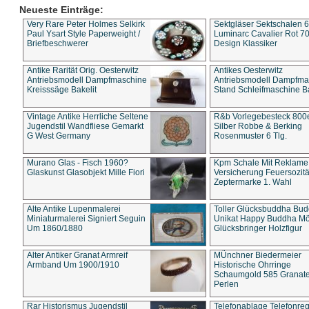
Neueste Einträge:
Very Rare Peter Holmes Selkirk
Sektgläser Sektschalen 
Paul Ysart Style Paperweight /
Luminarc Cavalier Rot 70
Briefbeschwerer
Design Klassiker
Antike Rarität Orig. Oesterwitz
Antikes Oesterwitz
Antriebsmodell Dampfmaschine
Antriebsmodell Dampfma
Kreisssäge Bakelit
Stand Schleifmaschine Ba
Vintage Antike Herrliche Seltene
R&b Vorlegebesteck 800
Jugendstil Wandfliese Gemarkt
Silber Robbe & Berking
G West Germany
Rosenmuster 6 Tlg.
Murano Glas - Fisch 1960?
Kpm Schale Mit Reklame
Glaskunst Glasobjekt Mille Fiori
Versicherung Feuersozitä
Zeptermarke 1. Wahl
Alte Antike Lupenmalerei
Toller Glücksbuddha Bu
Miniaturmalerei Signiert Seguin
Unikat Happy Buddha M
Um 1860/1880
Glücksbringer Holzfigur
Alter Antiker Granat Armreif
MÜnchner Biedermeier
Armband Um 1900/1910
Historische Ohrringe
Schaumgold 585 Granate 
Perlen
Rar Historismus Jugendstil
Telefonablage Telefonreg