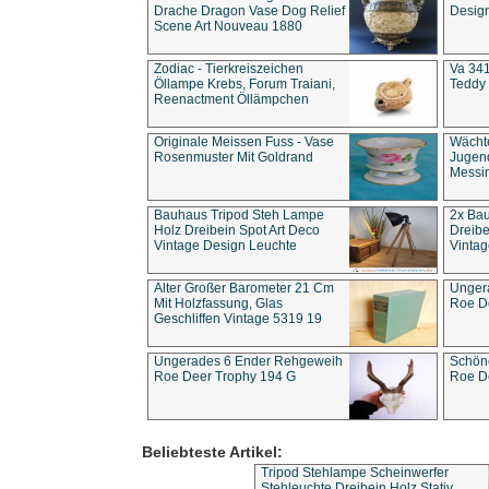
Drache Dragon Vase Dog Relief
Design
Scene Art Nouveau 1880
Zodiac - Tierkreiszeichen
Va 341
Öllampe Krebs, Forum Traiani,
Teddy 
Reenactment Öllämpchen
Originale Meissen Fuss - Vase
Wächt
Rosenmuster Mit Goldrand
Jugend
Messi
Bauhaus Tripod Steh Lampe
2x Ba
Holz Dreibein Spot Art Deco
Dreibe
Vintage Design Leuchte
Vintag
Alter Großer Barometer 21 Cm
Unger
Mit Holzfassung, Glas
Roe D
Geschliffen Vintage 5319 19
Ungerades 6 Ender Rehgeweih
Schön
Roe Deer Trophy 194 G
Roe D
Beliebteste Artikel:
Tripod Stehlampe Scheinwerfer
Stehleuchte Dreibein Holz Stativ