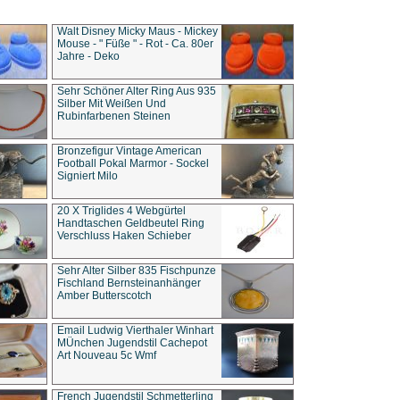
Walt Disney Micky Maus - Mickey
Mouse - " Füße " - Rot - Ca. 80er
Jahre - Deko
Sehr Schöner Alter Ring Aus 935
Silber Mit Weißen Und
Rubinfarbenen Steinen
Bronzefigur Vintage American
Football Pokal Marmor - Sockel
Signiert Milo
20 X Triglides 4 Webgürtel
Handtaschen Geldbeutel Ring
Verschluss Haken Schieber
Sehr Alter Silber 835 Fischpunze
Fischland Bernsteinanhänger
Amber Butterscotch
Email Ludwig Vierthaler Winhart
MÜnchen Jugendstil Cachepot
Art Nouveau 5c Wmf
French Jugendstil Schmetterling