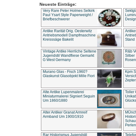
Neueste Einträge:
Very Rare Peter Holmes Selkirk
Sektgl
Paul Ysart Style Paperweight /
Lumina
Briefbeschwerer
Design
Antike Rarität Orig. Oesterwitz
Antike
Antriebsmodell Dampfmaschine
Antri
Kreisssäge Bakelit
Stand 
Vintage Antike Herrliche Seltene
R&b Vo
Jugendstil Wandfliese Gemarkt
Silber
G West Germany
Rosenm
Murano Glas - Fisch 1960?
Kpm S
Glaskunst Glasobjekt Mille Fiori
Versic
Zepter
Alte Antike Lupenmalerei
Toller
Miniaturmalerei Signiert Seguin
Unika
Um 1860/1880
Glücks
Alter Antiker Granat Armreif
MÜnch
Armband Um 1900/1910
Histor
Schaum
Perlen
Rar Historismus Jugendstil
Telefo