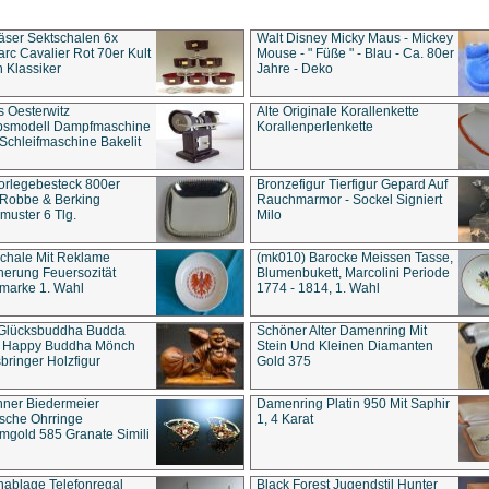
äser Sektschalen 6x
Walt Disney Micky Maus - Mickey
rc Cavalier Rot 70er Kult
Mouse - " Füße " - Blau - Ca. 80er
 Klassiker
Jahre - Deko
s Oesterwitz
Alte Originale Korallenkette
ebsmodell Dampfmaschine
Korallenperlenkette
Schleifmaschine Bakelit
rlegebesteck 800er
Bronzefigur Tierfigur Gepard Auf
 Robbe & Berking
Rauchmarmor - Sockel Signiert
uster 6 Tlg.
Milo
chale Mit Reklame
(mk010) Barocke Meissen Tasse,
herung Feuersozität
Blumenbukett, Marcolini Periode
marke 1. Wahl
1774 - 1814, 1. Wahl
 Glücksbuddha Budda
Schöner Alter Damenring Mit
t Happy Buddha Mönch
Stein Und Kleinen Diamanten
bringer Holzfigur
Gold 375
ner Biedermeier
Damenring Platin 950 Mit Saphir
ische Ohrringe
1, 4 Karat
gold 585 Granate Simili
nablage Telefonregal
Black Forest Jugendstil Hunter