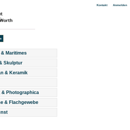
|
Kontakt
Anmelden
 & Maritimes
 & Skulptur
an & Keramik
 & Photographica
he & Flachgewebe
nst