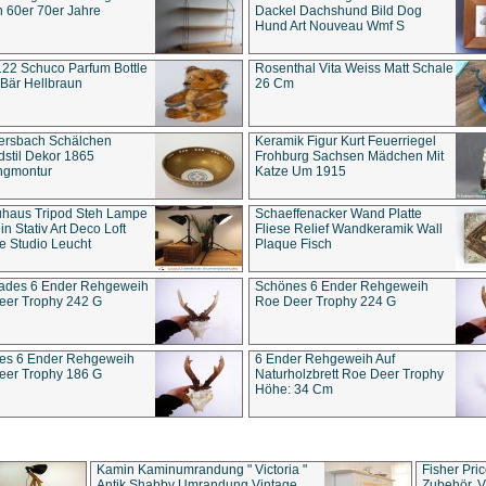
 60er 70er Jahre
Dackel Dachshund Bild Dog
Hund Art Nouveau Wmf S
22 Schuco Parfum Bottle
Rosenthal Vita Weiss Matt Schale
Bär Hellbraun
26 Cm
ersbach Schälchen
Keramik Figur Kurt Feuerriegel
stil Dekor 1865
Frohburg Sachsen Mädchen Mit
ngmontur
Katze Um 1915
uhaus Tripod Steh Lampe
Schaeffenacker Wand Platte
in Stativ Art Deco Loft
Fliese Relief Wandkeramik Wall
e Studio Leucht
Plaque Fisch
ades 6 Ender Rehgeweih
Schönes 6 Ender Rehgeweih
eer Trophy 242 G
Roe Deer Trophy 224 G
es 6 Ender Rehgeweih
6 Ender Rehgeweih Auf
eer Trophy 186 G
Naturholzbrett Roe Deer Trophy
Höhe: 34 Cm
Kamin Kaminumrandung " Victoria "
Fisher Pri
Antik Shabby Umrandung Vintage
Zubehör, V