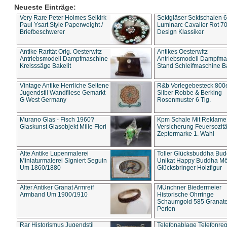
Neueste Einträge:
Very Rare Peter Holmes Selkirk
Sektgläser Sektschalen 
Paul Ysart Style Paperweight /
Luminarc Cavalier Rot 70
Briefbeschwerer
Design Klassiker
Antike Rarität Orig. Oesterwitz
Antikes Oesterwitz
Antriebsmodell Dampfmaschine
Antriebsmodell Dampfma
Kreisssäge Bakelit
Stand Schleifmaschine Ba
Vintage Antike Herrliche Seltene
R&b Vorlegebesteck 800
Jugendstil Wandfliese Gemarkt
Silber Robbe & Berking
G West Germany
Rosenmuster 6 Tlg.
Murano Glas - Fisch 1960?
Kpm Schale Mit Reklame
Glaskunst Glasobjekt Mille Fiori
Versicherung Feuersozitä
Zeptermarke 1. Wahl
Alte Antike Lupenmalerei
Toller Glücksbuddha Bu
Miniaturmalerei Signiert Seguin
Unikat Happy Buddha M
Um 1860/1880
Glücksbringer Holzfigur
Alter Antiker Granat Armreif
MÜnchner Biedermeier
Armband Um 1900/1910
Historische Ohrringe
Schaumgold 585 Granate 
Perlen
Rar Historismus Jugendstil
Telefonablage Telefonreg