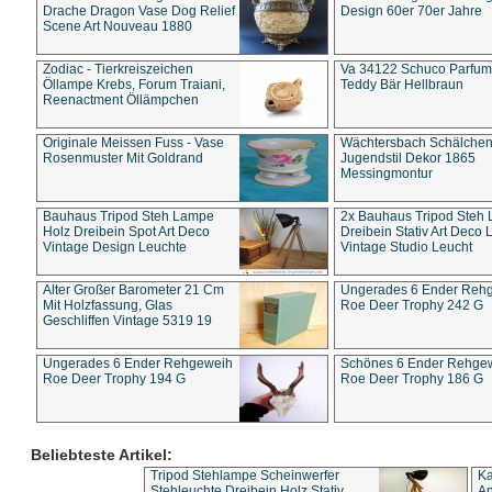
Drache Dragon Vase Dog Relief
Design 60er 70er Jahre
Scene Art Nouveau 1880
Zodiac - Tierkreiszeichen
Va 34122 Schuco Parfum 
Öllampe Krebs, Forum Traiani,
Teddy Bär Hellbraun
Reenactment Öllämpchen
Originale Meissen Fuss - Vase
Wächtersbach Schälche
Rosenmuster Mit Goldrand
Jugendstil Dekor 1865
Messingmontur
Bauhaus Tripod Steh Lampe
2x Bauhaus Tripod Steh
Holz Dreibein Spot Art Deco
Dreibein Stativ Art Deco L
Vintage Design Leuchte
Vintage Studio Leucht
Alter Großer Barometer 21 Cm
Ungerades 6 Ender Reh
Mit Holzfassung, Glas
Roe Deer Trophy 242 G
Geschliffen Vintage 5319 19
Ungerades 6 Ender Rehgeweih
Schönes 6 Ender Rehge
Roe Deer Trophy 194 G
Roe Deer Trophy 186 G
Beliebteste Artikel:
Tripod Stehlampe Scheinwerfer
Ka
Stehleuchte Dreibein Holz Stativ
An