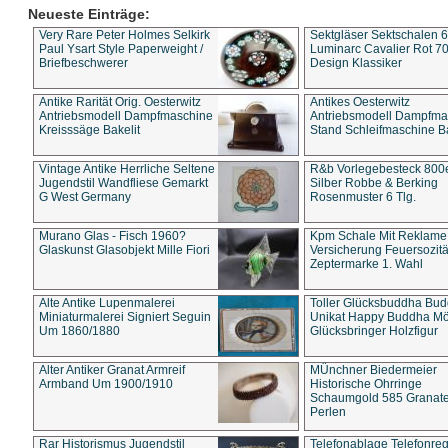
Neueste Einträge:
Very Rare Peter Holmes Selkirk
Sektgläser Sektschalen 
Paul Ysart Style Paperweight /
Luminarc Cavalier Rot 70
Briefbeschwerer
Design Klassiker
Antike Rarität Orig. Oesterwitz
Antikes Oesterwitz
Antriebsmodell Dampfmaschine
Antriebsmodell Dampfma
Kreisssäge Bakelit
Stand Schleifmaschine Ba
Vintage Antike Herrliche Seltene
R&b Vorlegebesteck 800
Jugendstil Wandfliese Gemarkt
Silber Robbe & Berking
G West Germany
Rosenmuster 6 Tlg.
Murano Glas - Fisch 1960?
Kpm Schale Mit Reklame
Glaskunst Glasobjekt Mille Fiori
Versicherung Feuersozitä
Zeptermarke 1. Wahl
Alte Antike Lupenmalerei
Toller Glücksbuddha Bu
Miniaturmalerei Signiert Seguin
Unikat Happy Buddha M
Um 1860/1880
Glücksbringer Holzfigur
Alter Antiker Granat Armreif
MÜnchner Biedermeier
Armband Um 1900/1910
Historische Ohrringe
Schaumgold 585 Granate 
Perlen
Rar Historismus Jugendstil
Telefonablage Telefonreg