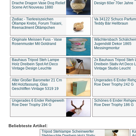
Drache Dragon Vase Dog Relief
Design 60er 70er Jahre
Scene Art Nouveau 1880
Zodiac - Tierkreiszeichen
Va 34122 Schuco Parfum 
Öllampe Krebs, Forum Traiani,
Teddy Bär Hellbraun
Reenactment Öllämpchen
Originale Meissen Fuss - Vase
Wächtersbach Schälche
Rosenmuster Mit Goldrand
Jugendstil Dekor 1865
Messingmontur
Bauhaus Tripod Steh Lampe
2x Bauhaus Tripod Steh
Holz Dreibein Spot Art Deco
Dreibein Stativ Art Deco L
Vintage Design Leuchte
Vintage Studio Leucht
Alter Großer Barometer 21 Cm
Ungerades 6 Ender Reh
Mit Holzfassung, Glas
Roe Deer Trophy 242 G
Geschliffen Vintage 5319 19
Ungerades 6 Ender Rehgeweih
Schönes 6 Ender Rehge
Roe Deer Trophy 194 G
Roe Deer Trophy 186 G
Beliebteste Artikel:
Tripod Stehlampe Scheinwerfer
Ka
Stehleuchte Dreibein Holz Stativ
An