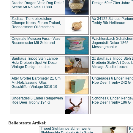
Drache Dragon Vase Dog Relief
Design 60er 70er Jahre
Scene Art Nouveau 1880
Zodiac - Tierkreiszeichen
Va 34122 Schuco Parfum 
Öllampe Krebs, Forum Traiani,
Teddy Bär Hellbraun
Reenactment Öllämpchen
Originale Meissen Fuss - Vase
Wächtersbach Schälche
Rosenmuster Mit Goldrand
Jugendstil Dekor 1865
Messingmontur
Bauhaus Tripod Steh Lampe
2x Bauhaus Tripod Steh
Holz Dreibein Spot Art Deco
Dreibein Stativ Art Deco L
Vintage Design Leuchte
Vintage Studio Leucht
Alter Großer Barometer 21 Cm
Ungerades 6 Ender Reh
Mit Holzfassung, Glas
Roe Deer Trophy 242 G
Geschliffen Vintage 5319 19
Ungerades 6 Ender Rehgeweih
Schönes 6 Ender Rehge
Roe Deer Trophy 194 G
Roe Deer Trophy 186 G
Beliebteste Artikel:
Tripod Stehlampe Scheinwerfer
Ka
Stehleuchte Dreibein Holz Stativ
An