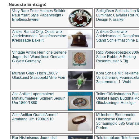
Neueste Einträge:
Very Rare Peter Holmes Selkirk
Sektgläser Sektschalen 
Paul Ysart Style Paperweight /
Luminarc Cavalier Rot 70
Briefbeschwerer
Design Klassiker
Antike Rarität Orig. Oesterwitz
Antikes Oesterwitz
Antriebsmodell Dampfmaschine
Antriebsmodell Dampfma
Kreisssäge Bakelit
Stand Schleifmaschine Ba
Vintage Antike Herrliche Seltene
R&b Vorlegebesteck 800
Jugendstil Wandfliese Gemarkt
Silber Robbe & Berking
G West Germany
Rosenmuster 6 Tlg.
Murano Glas - Fisch 1960?
Kpm Schale Mit Reklame
Glaskunst Glasobjekt Mille Fiori
Versicherung Feuersozitä
Zeptermarke 1. Wahl
Alte Antike Lupenmalerei
Toller Glücksbuddha Bu
Miniaturmalerei Signiert Seguin
Unikat Happy Buddha M
Um 1860/1880
Glücksbringer Holzfigur
Alter Antiker Granat Armreif
MÜnchner Biedermeier
Armband Um 1900/1910
Historische Ohrringe
Schaumgold 585 Granate 
Perlen
Rar Historismus Jugendstil
Telefonablage Telefonreg