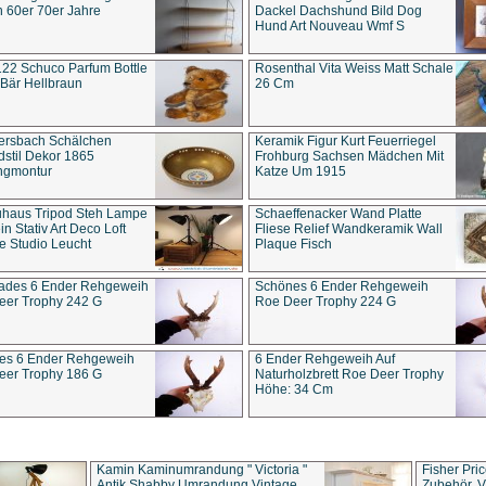
 60er 70er Jahre
Dackel Dachshund Bild Dog
Hund Art Nouveau Wmf S
22 Schuco Parfum Bottle
Rosenthal Vita Weiss Matt Schale
Bär Hellbraun
26 Cm
ersbach Schälchen
Keramik Figur Kurt Feuerriegel
stil Dekor 1865
Frohburg Sachsen Mädchen Mit
ngmontur
Katze Um 1915
uhaus Tripod Steh Lampe
Schaeffenacker Wand Platte
in Stativ Art Deco Loft
Fliese Relief Wandkeramik Wall
e Studio Leucht
Plaque Fisch
ades 6 Ender Rehgeweih
Schönes 6 Ender Rehgeweih
eer Trophy 242 G
Roe Deer Trophy 224 G
es 6 Ender Rehgeweih
6 Ender Rehgeweih Auf
eer Trophy 186 G
Naturholzbrett Roe Deer Trophy
Höhe: 34 Cm
Kamin Kaminumrandung " Victoria "
Fisher Pri
Antik Shabby Umrandung Vintage
Zubehör, V