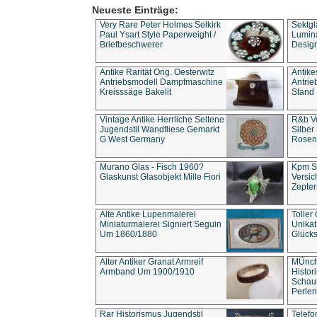
Neueste Einträge:
Very Rare Peter Holmes Selkirk
Sektgl
Paul Ysart Style Paperweight /
Lumina
Briefbeschwerer
Design
Antike Rarität Orig. Oesterwitz
Antike
Antriebsmodell Dampfmaschine
Antri
Kreisssäge Bakelit
Stand 
Vintage Antike Herrliche Seltene
R&b Vo
Jugendstil Wandfliese Gemarkt
Silber
G West Germany
Rosenm
Murano Glas - Fisch 1960?
Kpm S
Glaskunst Glasobjekt Mille Fiori
Versic
Zepter
Alte Antike Lupenmalerei
Toller
Miniaturmalerei Signiert Seguin
Unika
Um 1860/1880
Glücks
Alter Antiker Granat Armreif
MÜnch
Armband Um 1900/1910
Histor
Schaum
Perlen
Rar Historismus Jugendstil
Telefo