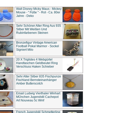
Walt Disney Micky Maus - Mickey
Mouse - " Füße " - Rot - Ca. 80er
Jahre - Deko
Sehr Schöner Alter Ring Aus 935
Silber Mit Weißen Und
Rubinfarbenen Steinen
Bronzefigur Vintage American
Football Pokal Marmor - Sockel
Signiert Milo
20 X Triglides 4 Webgürtel
Handtaschen Geldbeutel Ring
Verschluss Haken Schieber
Sehr Alter Silber 835 Fischpunze
Fischland Bernsteinanhänger
Amber Butterscotch
Email Ludwig Vierthaler Winhart
MÜnchen Jugendstil Cachepot
Art Nouveau 5c Wmf
French Jugendstil Schmetterling