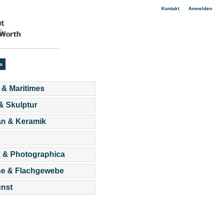
|
Kontakt
Anmelden
 & Maritimes
 & Skulptur
an & Keramik
 & Photographica
he & Flachgewebe
nst