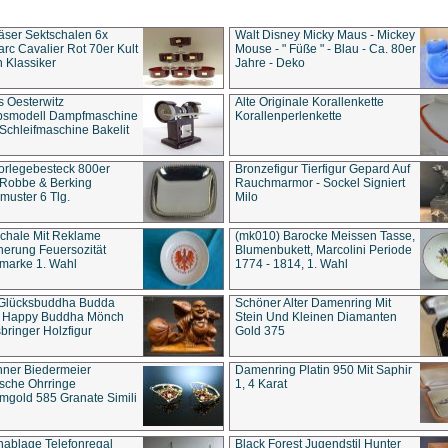
äser Sektschalen 6x
Walt Disney Micky Maus - Mickey
rc Cavalier Rot 70er Kult
Mouse - " Füße " - Blau - Ca. 80er
 Klassiker
Jahre - Deko
s Oesterwitz
Alte Originale Korallenkette
ebsmodell Dampfmaschine
Korallenperlenkette
Schleifmaschine Bakelit
rlegebesteck 800er
Bronzefigur Tierfigur Gepard Auf
 Robbe & Berking
Rauchmarmor - Sockel Signiert
uster 6 Tlg.
Milo
chale Mit Reklame
(mk010) Barocke Meissen Tasse,
herung Feuersozität
Blumenbukett, Marcolini Periode
marke 1. Wahl
1774 - 1814, 1. Wahl
 Glücksbuddha Budda
Schöner Alter Damenring Mit
t Happy Buddha Mönch
Stein Und Kleinen Diamanten
bringer Holzfigur
Gold 375
ner Biedermeier
Damenring Platin 950 Mit Saphir
ische Ohrringe
1, 4 Karat
gold 585 Granate Simili
nablage Telefonregal
Black Forest Jugendstil Hunter