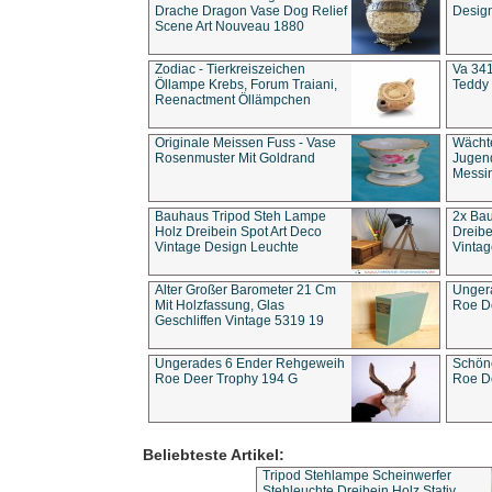
Drache Dragon Vase Dog Relief
Design
Scene Art Nouveau 1880
Zodiac - Tierkreiszeichen
Va 341
Öllampe Krebs, Forum Traiani,
Teddy 
Reenactment Öllämpchen
Originale Meissen Fuss - Vase
Wächt
Rosenmuster Mit Goldrand
Jugend
Messi
Bauhaus Tripod Steh Lampe
2x Ba
Holz Dreibein Spot Art Deco
Dreibe
Vintage Design Leuchte
Vintag
Alter Großer Barometer 21 Cm
Unger
Mit Holzfassung, Glas
Roe D
Geschliffen Vintage 5319 19
Ungerades 6 Ender Rehgeweih
Schön
Roe Deer Trophy 194 G
Roe D
Beliebteste Artikel:
Tripod Stehlampe Scheinwerfer
Stehleuchte Dreibein Holz Stativ