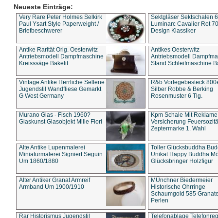
Neueste Einträge:
Very Rare Peter Holmes Selkirk
Sektgläser Sektschalen 
Paul Ysart Style Paperweight /
Luminarc Cavalier Rot 70
Briefbeschwerer
Design Klassiker
Antike Rarität Orig. Oesterwitz
Antikes Oesterwitz
Antriebsmodell Dampfmaschine
Antriebsmodell Dampfma
Kreisssäge Bakelit
Stand Schleifmaschine Ba
Vintage Antike Herrliche Seltene
R&b Vorlegebesteck 800
Jugendstil Wandfliese Gemarkt
Silber Robbe & Berking
G West Germany
Rosenmuster 6 Tlg.
Murano Glas - Fisch 1960?
Kpm Schale Mit Reklame
Glaskunst Glasobjekt Mille Fiori
Versicherung Feuersozitä
Zeptermarke 1. Wahl
Alte Antike Lupenmalerei
Toller Glücksbuddha Bu
Miniaturmalerei Signiert Seguin
Unikat Happy Buddha M
Um 1860/1880
Glücksbringer Holzfigur
Alter Antiker Granat Armreif
MÜnchner Biedermeier
Armband Um 1900/1910
Historische Ohrringe
Schaumgold 585 Granate 
Perlen
Rar Historismus Jugendstil
Telefonablage Telefonreg