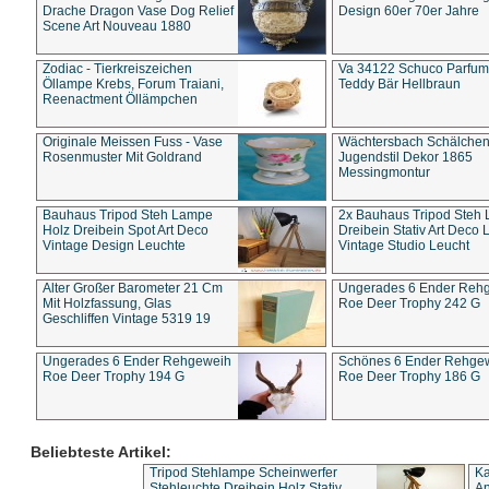
Drache Dragon Vase Dog Relief
Design 60er 70er Jahre
Scene Art Nouveau 1880
Zodiac - Tierkreiszeichen
Va 34122 Schuco Parfum 
Öllampe Krebs, Forum Traiani,
Teddy Bär Hellbraun
Reenactment Öllämpchen
Originale Meissen Fuss - Vase
Wächtersbach Schälche
Rosenmuster Mit Goldrand
Jugendstil Dekor 1865
Messingmontur
Bauhaus Tripod Steh Lampe
2x Bauhaus Tripod Steh
Holz Dreibein Spot Art Deco
Dreibein Stativ Art Deco L
Vintage Design Leuchte
Vintage Studio Leucht
Alter Großer Barometer 21 Cm
Ungerades 6 Ender Reh
Mit Holzfassung, Glas
Roe Deer Trophy 242 G
Geschliffen Vintage 5319 19
Ungerades 6 Ender Rehgeweih
Schönes 6 Ender Rehge
Roe Deer Trophy 194 G
Roe Deer Trophy 186 G
Beliebteste Artikel:
Tripod Stehlampe Scheinwerfer
Ka
Stehleuchte Dreibein Holz Stativ
An