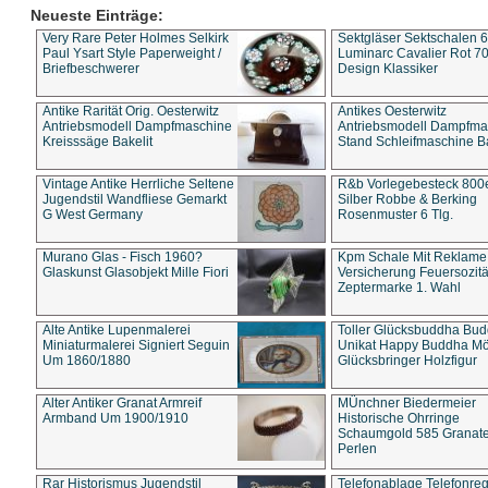
Neueste Einträge:
Very Rare Peter Holmes Selkirk
Sektgläser Sektschalen 
Paul Ysart Style Paperweight /
Luminarc Cavalier Rot 70
Briefbeschwerer
Design Klassiker
Antike Rarität Orig. Oesterwitz
Antikes Oesterwitz
Antriebsmodell Dampfmaschine
Antriebsmodell Dampfma
Kreisssäge Bakelit
Stand Schleifmaschine Ba
Vintage Antike Herrliche Seltene
R&b Vorlegebesteck 800
Jugendstil Wandfliese Gemarkt
Silber Robbe & Berking
G West Germany
Rosenmuster 6 Tlg.
Murano Glas - Fisch 1960?
Kpm Schale Mit Reklame
Glaskunst Glasobjekt Mille Fiori
Versicherung Feuersozitä
Zeptermarke 1. Wahl
Alte Antike Lupenmalerei
Toller Glücksbuddha Bu
Miniaturmalerei Signiert Seguin
Unikat Happy Buddha M
Um 1860/1880
Glücksbringer Holzfigur
Alter Antiker Granat Armreif
MÜnchner Biedermeier
Armband Um 1900/1910
Historische Ohrringe
Schaumgold 585 Granate 
Perlen
Rar Historismus Jugendstil
Telefonablage Telefonreg