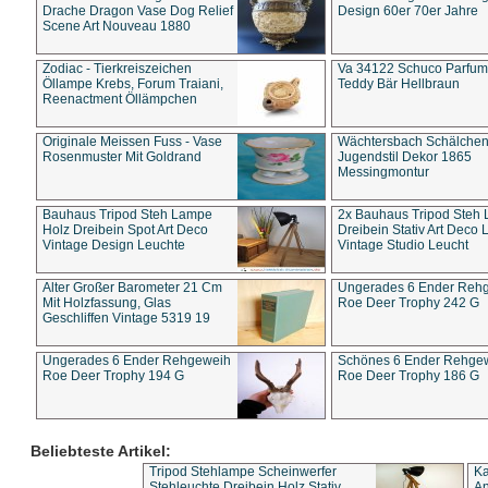
Drache Dragon Vase Dog Relief
Design 60er 70er Jahre
Scene Art Nouveau 1880
Zodiac - Tierkreiszeichen
Va 34122 Schuco Parfum 
Öllampe Krebs, Forum Traiani,
Teddy Bär Hellbraun
Reenactment Öllämpchen
Originale Meissen Fuss - Vase
Wächtersbach Schälche
Rosenmuster Mit Goldrand
Jugendstil Dekor 1865
Messingmontur
Bauhaus Tripod Steh Lampe
2x Bauhaus Tripod Steh
Holz Dreibein Spot Art Deco
Dreibein Stativ Art Deco L
Vintage Design Leuchte
Vintage Studio Leucht
Alter Großer Barometer 21 Cm
Ungerades 6 Ender Reh
Mit Holzfassung, Glas
Roe Deer Trophy 242 G
Geschliffen Vintage 5319 19
Ungerades 6 Ender Rehgeweih
Schönes 6 Ender Rehge
Roe Deer Trophy 194 G
Roe Deer Trophy 186 G
Beliebteste Artikel:
Tripod Stehlampe Scheinwerfer
Ka
Stehleuchte Dreibein Holz Stativ
An