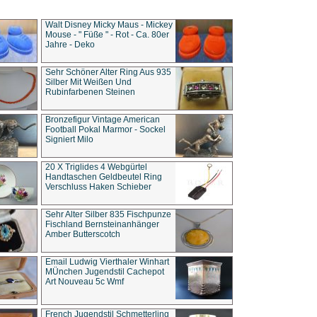
Walt Disney Micky Maus - Mickey
Mouse - " Füße " - Rot - Ca. 80er
Jahre - Deko
Sehr Schöner Alter Ring Aus 935
Silber Mit Weißen Und
Rubinfarbenen Steinen
Bronzefigur Vintage American
Football Pokal Marmor - Sockel
Signiert Milo
20 X Triglides 4 Webgürtel
Handtaschen Geldbeutel Ring
Verschluss Haken Schieber
Sehr Alter Silber 835 Fischpunze
Fischland Bernsteinanhänger
Amber Butterscotch
Email Ludwig Vierthaler Winhart
MÜnchen Jugendstil Cachepot
Art Nouveau 5c Wmf
French Jugendstil Schmetterling