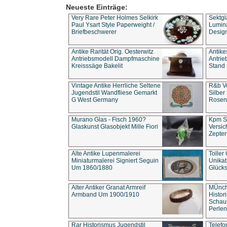
Neueste Einträge:
Very Rare Peter Holmes Selkirk
Sektgl
Paul Ysart Style Paperweight /
Lumina
Briefbeschwerer
Design
Antike Rarität Orig. Oesterwitz
Antike
Antriebsmodell Dampfmaschine
Antri
Kreisssäge Bakelit
Stand 
Vintage Antike Herrliche Seltene
R&b Vo
Jugendstil Wandfliese Gemarkt
Silber
G West Germany
Rosenm
Murano Glas - Fisch 1960?
Kpm S
Glaskunst Glasobjekt Mille Fiori
Versic
Zepter
Alte Antike Lupenmalerei
Toller
Miniaturmalerei Signiert Seguin
Unika
Um 1860/1880
Glücks
Alter Antiker Granat Armreif
MÜnch
Armband Um 1900/1910
Histor
Schaum
Perlen
Rar Historismus Jugendstil
Telefo