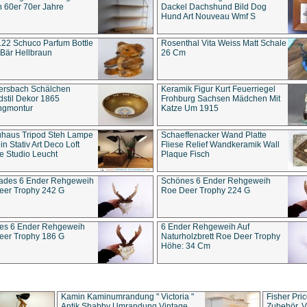
 60er 70er Jahre
Dackel Dachshund Bild Dog
Hund Art Nouveau Wmf S
22 Schuco Parfum Bottle
Rosenthal Vita Weiss Matt Schale
Bär Hellbraun
26 Cm
ersbach Schälchen
Keramik Figur Kurt Feuerriegel
stil Dekor 1865
Frohburg Sachsen Mädchen Mit
ngmontur
Katze Um 1915
uhaus Tripod Steh Lampe
Schaeffenacker Wand Platte
in Stativ Art Deco Loft
Fliese Relief Wandkeramik Wall
e Studio Leucht
Plaque Fisch
ades 6 Ender Rehgeweih
Schönes 6 Ender Rehgeweih
eer Trophy 242 G
Roe Deer Trophy 224 G
es 6 Ender Rehgeweih
6 Ender Rehgeweih Auf
eer Trophy 186 G
Naturholzbrett Roe Deer Trophy
Höhe: 34 Cm
Kamin Kaminumrandung " Victoria "
Fisher Pri
Antik Shabby Umrandung Vintage
Zubehör, V