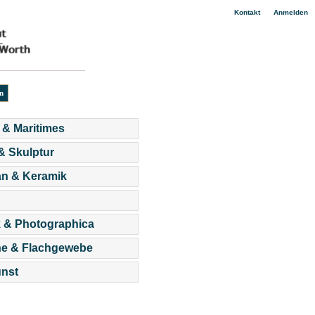
|
Kontakt
Anmelden
 & Maritimes
 & Skulptur
an & Keramik
 & Photographica
he & Flachgewebe
nst