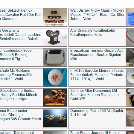
äser Sektschalen 6x
Walt Disney Micky Maus - Mickey
rc Cavalier Rot 70er Kult
Mouse - " Füße " - Blau - Ca. 80er
 Klassiker
Jahre - Deko
s Oesterwitz
Alte Originale Korallenkette
ebsmodell Dampfmaschine
Korallenperlenkette
Schleifmaschine Bakelit
rlegebesteck 800er
Bronzefigur Tierfigur Gepard Auf
 Robbe & Berking
Rauchmarmor - Sockel Signiert
uster 6 Tlg.
Milo
chale Mit Reklame
(mk010) Barocke Meissen Tasse,
herung Feuersozität
Blumenbukett, Marcolini Periode
marke 1. Wahl
1774 - 1814, 1. Wahl
 Glücksbuddha Budda
Schöner Alter Damenring Mit
t Happy Buddha Mönch
Stein Und Kleinen Diamanten
bringer Holzfigur
Gold 375
ner Biedermeier
Damenring Platin 950 Mit Saphir
ische Ohrringe
1, 4 Karat
gold 585 Granate Simili
nablage Telefonregal
Black Forest Jugendstil Hunter