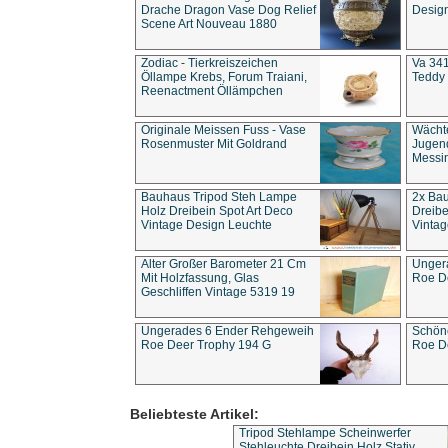
Drache Dragon Vase Dog Relief
Design
Scene Art Nouveau 1880
Zodiac - Tierkreiszeichen
Va 341
Öllampe Krebs, Forum Traiani,
Teddy 
Reenactment Öllämpchen
Originale Meissen Fuss - Vase
Wächt
Rosenmuster Mit Goldrand
Jugend
Messi
Bauhaus Tripod Steh Lampe
2x Ba
Holz Dreibein Spot Art Deco
Dreibe
Vintage Design Leuchte
Vintag
Alter Großer Barometer 21 Cm
Unger
Mit Holzfassung, Glas
Roe D
Geschliffen Vintage 5319 19
Ungerades 6 Ender Rehgeweih
Schön
Roe Deer Trophy 194 G
Roe D
Beliebteste Artikel:
Tripod Stehlampe Scheinwerfer
Stehleuchte Dreibein Holz Stativ