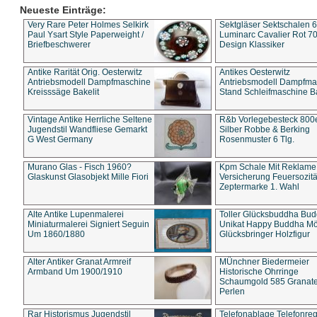
Neueste Einträge:
Very Rare Peter Holmes Selkirk
Sektgläser Sektschalen 
Paul Ysart Style Paperweight /
Luminarc Cavalier Rot 70
Briefbeschwerer
Design Klassiker
Antike Rarität Orig. Oesterwitz
Antikes Oesterwitz
Antriebsmodell Dampfmaschine
Antriebsmodell Dampfma
Kreisssäge Bakelit
Stand Schleifmaschine Ba
Vintage Antike Herrliche Seltene
R&b Vorlegebesteck 800
Jugendstil Wandfliese Gemarkt
Silber Robbe & Berking
G West Germany
Rosenmuster 6 Tlg.
Murano Glas - Fisch 1960?
Kpm Schale Mit Reklame
Glaskunst Glasobjekt Mille Fiori
Versicherung Feuersozitä
Zeptermarke 1. Wahl
Alte Antike Lupenmalerei
Toller Glücksbuddha Bu
Miniaturmalerei Signiert Seguin
Unikat Happy Buddha M
Um 1860/1880
Glücksbringer Holzfigur
Alter Antiker Granat Armreif
MÜnchner Biedermeier
Armband Um 1900/1910
Historische Ohrringe
Schaumgold 585 Granate 
Perlen
Rar Historismus Jugendstil
Telefonablage Telefonreg