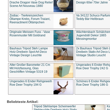
Drache Dragon Vase Dog Relief
Design 60er 70er Jahre
Scene Art Nouveau 1880
Zodiac - Tierkreiszeichen
Va 34122 Schuco Parfum 
Öllampe Krebs, Forum Traiani,
Teddy Bär Hellbraun
Reenactment Öllämpchen
Originale Meissen Fuss - Vase
Wächtersbach Schälche
Rosenmuster Mit Goldrand
Jugendstil Dekor 1865
Messingmontur
Bauhaus Tripod Steh Lampe
2x Bauhaus Tripod Steh
Holz Dreibein Spot Art Deco
Dreibein Stativ Art Deco L
Vintage Design Leuchte
Vintage Studio Leucht
Alter Großer Barometer 21 Cm
Ungerades 6 Ender Reh
Mit Holzfassung, Glas
Roe Deer Trophy 242 G
Geschliffen Vintage 5319 19
Ungerades 6 Ender Rehgeweih
Schönes 6 Ender Rehge
Roe Deer Trophy 194 G
Roe Deer Trophy 186 G
Beliebteste Artikel:
Tripod Stehlampe Scheinwerfer
Ka
Stehleuchte Dreibein Holz Stativ
An