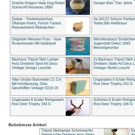
Drache Dragon Vase Dog Relief
Design 60er 70er Jahre
Scene Art Nouveau 1880
Zodiac - Tierkreiszeichen
Va 34122 Schuco Parfum 
Öllampe Krebs, Forum Traiani,
Teddy Bär Hellbraun
Reenactment Öllämpchen
Originale Meissen Fuss - Vase
Wächtersbach Schälche
Rosenmuster Mit Goldrand
Jugendstil Dekor 1865
Messingmontur
Bauhaus Tripod Steh Lampe
2x Bauhaus Tripod Steh
Holz Dreibein Spot Art Deco
Dreibein Stativ Art Deco L
Vintage Design Leuchte
Vintage Studio Leucht
Alter Großer Barometer 21 Cm
Ungerades 6 Ender Reh
Mit Holzfassung, Glas
Roe Deer Trophy 242 G
Geschliffen Vintage 5319 19
Ungerades 6 Ender Rehgeweih
Schönes 6 Ender Rehge
Roe Deer Trophy 194 G
Roe Deer Trophy 186 G
Beliebteste Artikel:
Tripod Stehlampe Scheinwerfer
Ka
Stehleuchte Dreibein Holz Stativ
An