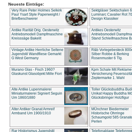
Neueste Einträge:
Very Rare Peter Holmes Selkirk
Sektgläser Sektschalen 
Paul Ysart Style Paperweight /
Luminarc Cavalier Rot 70
Briefbeschwerer
Design Klassiker
Antike Rarität Orig. Oesterwitz
Antikes Oesterwitz
Antriebsmodell Dampfmaschine
Antriebsmodell Dampfma
Kreisssäge Bakelit
Stand Schleifmaschine Ba
Vintage Antike Herrliche Seltene
R&b Vorlegebesteck 800
Jugendstil Wandfliese Gemarkt
Silber Robbe & Berking
G West Germany
Rosenmuster 6 Tlg.
Murano Glas - Fisch 1960?
Kpm Schale Mit Reklame
Glaskunst Glasobjekt Mille Fiori
Versicherung Feuersozitä
Zeptermarke 1. Wahl
Alte Antike Lupenmalerei
Toller Glücksbuddha Bu
Miniaturmalerei Signiert Seguin
Unikat Happy Buddha M
Um 1860/1880
Glücksbringer Holzfigur
Alter Antiker Granat Armreif
MÜnchner Biedermeier
Armband Um 1900/1910
Historische Ohrringe
Schaumgold 585 Granate 
Perlen
Rar Historismus Jugendstil
Telefonablage Telefonreg