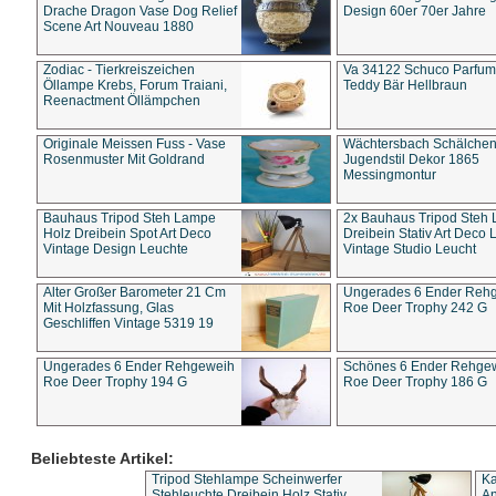
Drache Dragon Vase Dog Relief
Design 60er 70er Jahre
Scene Art Nouveau 1880
Zodiac - Tierkreiszeichen
Va 34122 Schuco Parfum 
Öllampe Krebs, Forum Traiani,
Teddy Bär Hellbraun
Reenactment Öllämpchen
Originale Meissen Fuss - Vase
Wächtersbach Schälche
Rosenmuster Mit Goldrand
Jugendstil Dekor 1865
Messingmontur
Bauhaus Tripod Steh Lampe
2x Bauhaus Tripod Steh
Holz Dreibein Spot Art Deco
Dreibein Stativ Art Deco L
Vintage Design Leuchte
Vintage Studio Leucht
Alter Großer Barometer 21 Cm
Ungerades 6 Ender Reh
Mit Holzfassung, Glas
Roe Deer Trophy 242 G
Geschliffen Vintage 5319 19
Ungerades 6 Ender Rehgeweih
Schönes 6 Ender Rehge
Roe Deer Trophy 194 G
Roe Deer Trophy 186 G
Beliebteste Artikel:
Tripod Stehlampe Scheinwerfer
Ka
Stehleuchte Dreibein Holz Stativ
An