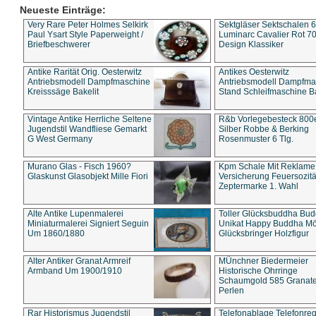
Neueste Einträge:
Very Rare Peter Holmes Selkirk
Sektgläser Sektschalen 
Paul Ysart Style Paperweight /
Luminarc Cavalier Rot 70
Briefbeschwerer
Design Klassiker
Antike Rarität Orig. Oesterwitz
Antikes Oesterwitz
Antriebsmodell Dampfmaschine
Antriebsmodell Dampfma
Kreisssäge Bakelit
Stand Schleifmaschine Ba
Vintage Antike Herrliche Seltene
R&b Vorlegebesteck 800
Jugendstil Wandfliese Gemarkt
Silber Robbe & Berking
G West Germany
Rosenmuster 6 Tlg.
Murano Glas - Fisch 1960?
Kpm Schale Mit Reklame
Glaskunst Glasobjekt Mille Fiori
Versicherung Feuersozitä
Zeptermarke 1. Wahl
Alte Antike Lupenmalerei
Toller Glücksbuddha Bu
Miniaturmalerei Signiert Seguin
Unikat Happy Buddha M
Um 1860/1880
Glücksbringer Holzfigur
Alter Antiker Granat Armreif
MÜnchner Biedermeier
Armband Um 1900/1910
Historische Ohrringe
Schaumgold 585 Granate 
Perlen
Rar Historismus Jugendstil
Telefonablage Telefonreg