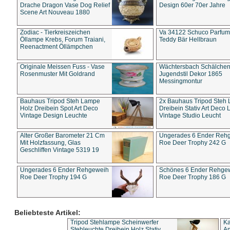
Drache Dragon Vase Dog Relief
Design 60er 70er Jahre
Scene Art Nouveau 1880
Zodiac - Tierkreiszeichen
Va 34122 Schuco Parfum 
Öllampe Krebs, Forum Traiani,
Teddy Bär Hellbraun
Reenactment Öllämpchen
Originale Meissen Fuss - Vase
Wächtersbach Schälche
Rosenmuster Mit Goldrand
Jugendstil Dekor 1865
Messingmontur
Bauhaus Tripod Steh Lampe
2x Bauhaus Tripod Steh
Holz Dreibein Spot Art Deco
Dreibein Stativ Art Deco L
Vintage Design Leuchte
Vintage Studio Leucht
Alter Großer Barometer 21 Cm
Ungerades 6 Ender Reh
Mit Holzfassung, Glas
Roe Deer Trophy 242 G
Geschliffen Vintage 5319 19
Ungerades 6 Ender Rehgeweih
Schönes 6 Ender Rehge
Roe Deer Trophy 194 G
Roe Deer Trophy 186 G
Beliebteste Artikel:
Tripod Stehlampe Scheinwerfer
Ka
Stehleuchte Dreibein Holz Stativ
An