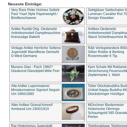
Neueste Einträge:
Very Rare Peter Holmes Selkirk
Sektgläser Sektschalen 
Paul Ysart Style Paperweight /
Luminarc Cavalier Rot 70
Briefbeschwerer
Design Klassiker
Antike Rarität Orig. Oesterwitz
Antikes Oesterwitz
Antriebsmodell Dampfmaschine
Antriebsmodell Dampfma
Kreisssäge Bakelit
Stand Schleifmaschine Ba
Vintage Antike Herrliche Seltene
R&b Vorlegebesteck 800
Jugendstil Wandfliese Gemarkt
Silber Robbe & Berking
G West Germany
Rosenmuster 6 Tlg.
Murano Glas - Fisch 1960?
Kpm Schale Mit Reklame
Glaskunst Glasobjekt Mille Fiori
Versicherung Feuersozitä
Zeptermarke 1. Wahl
Alte Antike Lupenmalerei
Toller Glücksbuddha Bu
Miniaturmalerei Signiert Seguin
Unikat Happy Buddha M
Um 1860/1880
Glücksbringer Holzfigur
Alter Antiker Granat Armreif
MÜnchner Biedermeier
Armband Um 1900/1910
Historische Ohrringe
Schaumgold 585 Granate 
Perlen
Rar Historismus Jugendstil
Telefonablage Telefonreg