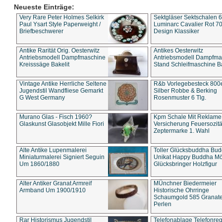
Neueste Einträge:
Very Rare Peter Holmes Selkirk
Sektgläser Sektschalen 
Paul Ysart Style Paperweight /
Luminarc Cavalier Rot 70
Briefbeschwerer
Design Klassiker
Antike Rarität Orig. Oesterwitz
Antikes Oesterwitz
Antriebsmodell Dampfmaschine
Antriebsmodell Dampfma
Kreisssäge Bakelit
Stand Schleifmaschine Ba
Vintage Antike Herrliche Seltene
R&b Vorlegebesteck 800
Jugendstil Wandfliese Gemarkt
Silber Robbe & Berking
G West Germany
Rosenmuster 6 Tlg.
Murano Glas - Fisch 1960?
Kpm Schale Mit Reklame
Glaskunst Glasobjekt Mille Fiori
Versicherung Feuersozitä
Zeptermarke 1. Wahl
Alte Antike Lupenmalerei
Toller Glücksbuddha Bu
Miniaturmalerei Signiert Seguin
Unikat Happy Buddha M
Um 1860/1880
Glücksbringer Holzfigur
Alter Antiker Granat Armreif
MÜnchner Biedermeier
Armband Um 1900/1910
Historische Ohrringe
Schaumgold 585 Granate 
Perlen
Rar Historismus Jugendstil
Telefonablage Telefonreg