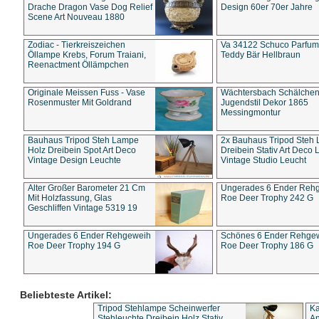
Drache Dragon Vase Dog Relief
Design 60er 70er Jahre
Scene Art Nouveau 1880
Zodiac - Tierkreiszeichen
Va 34122 Schuco Parfum 
Öllampe Krebs, Forum Traiani,
Teddy Bär Hellbraun
Reenactment Öllämpchen
Originale Meissen Fuss - Vase
Wächtersbach Schälche
Rosenmuster Mit Goldrand
Jugendstil Dekor 1865
Messingmontur
Bauhaus Tripod Steh Lampe
2x Bauhaus Tripod Steh
Holz Dreibein Spot Art Deco
Dreibein Stativ Art Deco L
Vintage Design Leuchte
Vintage Studio Leucht
Alter Großer Barometer 21 Cm
Ungerades 6 Ender Reh
Mit Holzfassung, Glas
Roe Deer Trophy 242 G
Geschliffen Vintage 5319 19
Ungerades 6 Ender Rehgeweih
Schönes 6 Ender Rehge
Roe Deer Trophy 194 G
Roe Deer Trophy 186 G
Beliebteste Artikel:
Tripod Stehlampe Scheinwerfer
Ka
Stehleuchte Dreibein Holz Stativ
An