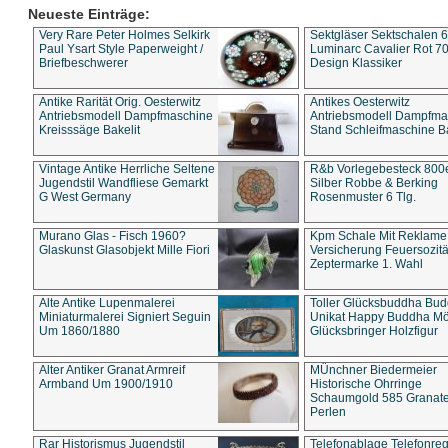
Neueste Einträge:
Very Rare Peter Holmes Selkirk
Sektgläser Sektschalen 
Paul Ysart Style Paperweight /
Luminarc Cavalier Rot 70
Briefbeschwerer
Design Klassiker
Antike Rarität Orig. Oesterwitz
Antikes Oesterwitz
Antriebsmodell Dampfmaschine
Antriebsmodell Dampfma
Kreisssäge Bakelit
Stand Schleifmaschine Ba
Vintage Antike Herrliche Seltene
R&b Vorlegebesteck 800
Jugendstil Wandfliese Gemarkt
Silber Robbe & Berking
G West Germany
Rosenmuster 6 Tlg.
Murano Glas - Fisch 1960?
Kpm Schale Mit Reklame
Glaskunst Glasobjekt Mille Fiori
Versicherung Feuersozitä
Zeptermarke 1. Wahl
Alte Antike Lupenmalerei
Toller Glücksbuddha Bu
Miniaturmalerei Signiert Seguin
Unikat Happy Buddha M
Um 1860/1880
Glücksbringer Holzfigur
Alter Antiker Granat Armreif
MÜnchner Biedermeier
Armband Um 1900/1910
Historische Ohrringe
Schaumgold 585 Granate 
Perlen
Rar Historismus Jugendstil
Telefonablage Telefonreg