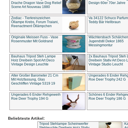
Drache Dragon Vase Dog Relief
Design 60er 70er Jahre
Scene Art Nouveau 1880
Zodiac - Tierkreiszeichen
Va 34122 Schuco Parfum 
Öllampe Krebs, Forum Traiani,
Teddy Bär Hellbraun
Reenactment Öllämpchen
Originale Meissen Fuss - Vase
Wächtersbach Schälche
Rosenmuster Mit Goldrand
Jugendstil Dekor 1865
Messingmontur
Bauhaus Tripod Steh Lampe
2x Bauhaus Tripod Steh
Holz Dreibein Spot Art Deco
Dreibein Stativ Art Deco L
Vintage Design Leuchte
Vintage Studio Leucht
Alter Großer Barometer 21 Cm
Ungerades 6 Ender Reh
Mit Holzfassung, Glas
Roe Deer Trophy 242 G
Geschliffen Vintage 5319 19
Ungerades 6 Ender Rehgeweih
Schönes 6 Ender Rehge
Roe Deer Trophy 194 G
Roe Deer Trophy 186 G
Beliebteste Artikel:
Tripod Stehlampe Scheinwerfer
Ka
Stehleuchte Dreibein Holz Stativ
An