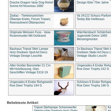
Drache Dragon Vase Dog Relief
Design 60er 70er Jahre
Scene Art Nouveau 1880
Zodiac - Tierkreiszeichen
Va 34122 Schuco Parfum 
Öllampe Krebs, Forum Traiani,
Teddy Bär Hellbraun
Reenactment Öllämpchen
Originale Meissen Fuss - Vase
Wächtersbach Schälche
Rosenmuster Mit Goldrand
Jugendstil Dekor 1865
Messingmontur
Bauhaus Tripod Steh Lampe
2x Bauhaus Tripod Steh
Holz Dreibein Spot Art Deco
Dreibein Stativ Art Deco L
Vintage Design Leuchte
Vintage Studio Leucht
Alter Großer Barometer 21 Cm
Ungerades 6 Ender Reh
Mit Holzfassung, Glas
Roe Deer Trophy 242 G
Geschliffen Vintage 5319 19
Ungerades 6 Ender Rehgeweih
Schönes 6 Ender Rehge
Roe Deer Trophy 194 G
Roe Deer Trophy 186 G
Beliebteste Artikel:
Tripod Stehlampe Scheinwerfer
Ka
Stehleuchte Dreibein Holz Stativ
An