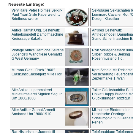
Neueste Einträge:
Very Rare Peter Holmes Selkirk
Sektgläser Sektschalen 
Paul Ysart Style Paperweight /
Luminarc Cavalier Rot 70
Briefbeschwerer
Design Klassiker
Antike Rarität Orig. Oesterwitz
Antikes Oesterwitz
Antriebsmodell Dampfmaschine
Antriebsmodell Dampfma
Kreisssäge Bakelit
Stand Schleifmaschine Ba
Vintage Antike Herrliche Seltene
R&b Vorlegebesteck 800
Jugendstil Wandfliese Gemarkt
Silber Robbe & Berking
G West Germany
Rosenmuster 6 Tlg.
Murano Glas - Fisch 1960?
Kpm Schale Mit Reklame
Glaskunst Glasobjekt Mille Fiori
Versicherung Feuersozitä
Zeptermarke 1. Wahl
Alte Antike Lupenmalerei
Toller Glücksbuddha Bu
Miniaturmalerei Signiert Seguin
Unikat Happy Buddha M
Um 1860/1880
Glücksbringer Holzfigur
Alter Antiker Granat Armreif
MÜnchner Biedermeier
Armband Um 1900/1910
Historische Ohrringe
Schaumgold 585 Granate 
Perlen
Rar Historismus Jugendstil
Telefonablage Telefonreg