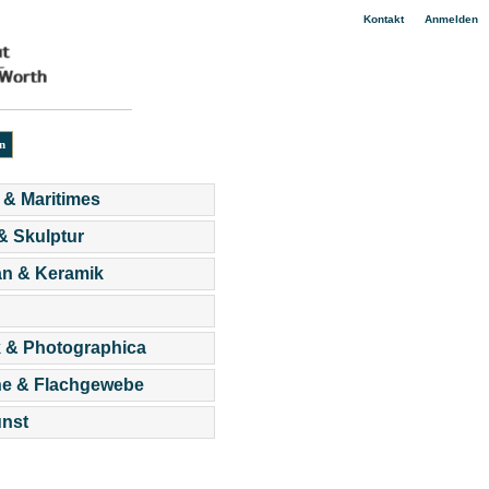
|
Kontakt
Anmelden
 & Maritimes
 & Skulptur
an & Keramik
 & Photographica
he & Flachgewebe
nst