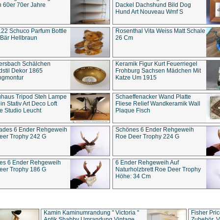
 60er 70er Jahre
Dackel Dachshund Bild Dog
Hund Art Nouveau Wmf S
22 Schuco Parfum Bottle
Rosenthal Vita Weiss Matt Schale
Bär Hellbraun
26 Cm
ersbach Schälchen
Keramik Figur Kurt Feuerriegel
stil Dekor 1865
Frohburg Sachsen Mädchen Mit
ngmontur
Katze Um 1915
uhaus Tripod Steh Lampe
Schaeffenacker Wand Platte
in Stativ Art Deco Loft
Fliese Relief Wandkeramik Wall
e Studio Leucht
Plaque Fisch
ades 6 Ender Rehgeweih
Schönes 6 Ender Rehgeweih
eer Trophy 242 G
Roe Deer Trophy 224 G
es 6 Ender Rehgeweih
6 Ender Rehgeweih Auf
eer Trophy 186 G
Naturholzbrett Roe Deer Trophy
Höhe: 34 Cm
Kamin Kaminumrandung " Victoria "
Fisher Pri
Antik Shabby Umrandung Vintage
Zubehör, V