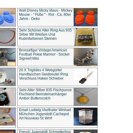
Walt Disney Micky Maus - Mickey
Mouse - " Füße " - Rot - Ca. 80er
Jahre - Deko
Sehr Schöner Alter Ring Aus 935
Silber Mit Weißen Und
Rubinfarbenen Steinen
Bronzefigur Vintage American
Football Pokal Marmor - Sockel
Signiert Milo
20 X Triglides 4 Webgürtel
Handtaschen Geldbeutel Ring
Verschluss Haken Schieber
Sehr Alter Silber 835 Fischpunze
Fischland Bernsteinanhänger
Amber Butterscotch
Email Ludwig Vierthaler Winhart
MÜnchen Jugendstil Cachepot
Art Nouveau 5c Wmf
French Jugendstil Schmetterling