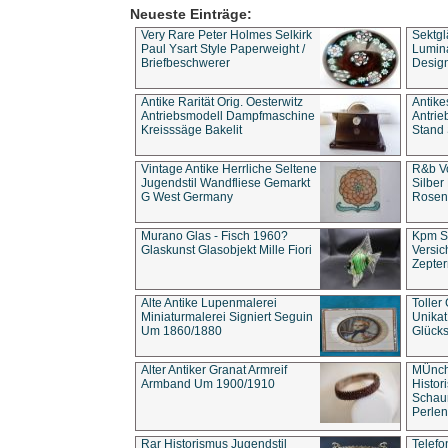
Neueste Einträge:
Very Rare Peter Holmes Selkirk
Sektgl
Paul Ysart Style Paperweight /
Lumina
Briefbeschwerer
Design
Antike Rarität Orig. Oesterwitz
Antike
Antriebsmodell Dampfmaschine
Antri
Kreisssäge Bakelit
Stand 
Vintage Antike Herrliche Seltene
R&b Vo
Jugendstil Wandfliese Gemarkt
Silber
G West Germany
Rosenm
Murano Glas - Fisch 1960?
Kpm S
Glaskunst Glasobjekt Mille Fiori
Versic
Zepter
Alte Antike Lupenmalerei
Toller
Miniaturmalerei Signiert Seguin
Unika
Um 1860/1880
Glücks
Alter Antiker Granat Armreif
MÜnch
Armband Um 1900/1910
Histor
Schaum
Perlen
Rar Historismus Jugendstil
Telefo