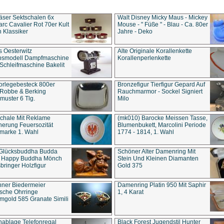
äser Sektschalen 6x
Walt Disney Micky Maus - Mickey
rc Cavalier Rot 70er Kult
Mouse - " Füße " - Blau - Ca. 80er
 Klassiker
Jahre - Deko
s Oesterwitz
Alte Originale Korallenkette
ebsmodell Dampfmaschine
Korallenperlenkette
Schleifmaschine Bakelit
rlegebesteck 800er
Bronzefigur Tierfigur Gepard Auf
 Robbe & Berking
Rauchmarmor - Sockel Signiert
uster 6 Tlg.
Milo
chale Mit Reklame
(mk010) Barocke Meissen Tasse,
herung Feuersozität
Blumenbukett, Marcolini Periode
marke 1. Wahl
1774 - 1814, 1. Wahl
 Glücksbuddha Budda
Schöner Alter Damenring Mit
t Happy Buddha Mönch
Stein Und Kleinen Diamanten
bringer Holzfigur
Gold 375
ner Biedermeier
Damenring Platin 950 Mit Saphir
ische Ohrringe
1, 4 Karat
gold 585 Granate Simili
nablage Telefonregal
Black Forest Jugendstil Hunter