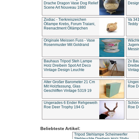
Drache Dragon Vase Dog Relief
Design
Scene Art Nouveau 1880
Zodiac - Tierkreiszeichen
Va 341
Öllampe Krebs, Forum Traiani,
Teddy 
Reenactment Öllämpchen
Originale Meissen Fuss - Vase
Wächt
Rosenmuster Mit Goldrand
Jugend
Messi
Bauhaus Tripod Steh Lampe
2x Ba
Holz Dreibein Spot Art Deco
Dreibe
Vintage Design Leuchte
Vintag
Alter Großer Barometer 21 Cm
Unger
Mit Holzfassung, Glas
Roe D
Geschliffen Vintage 5319 19
Ungerades 6 Ender Rehgeweih
Schön
Roe Deer Trophy 194 G
Roe D
Beliebteste Artikel:
Tripod Stehlampe Scheinwerfer
Stehleuchte Dreibein Holz Stativ