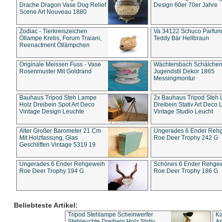
Drache Dragon Vase Dog Relief
Design 60er 70er Jahre
Scene Art Nouveau 1880
Zodiac - Tierkreiszeichen
Va 34122 Schuco Parfum 
Öllampe Krebs, Forum Traiani,
Teddy Bär Hellbraun
Reenactment Öllämpchen
Originale Meissen Fuss - Vase
Wächtersbach Schälche
Rosenmuster Mit Goldrand
Jugendstil Dekor 1865
Messingmontur
Bauhaus Tripod Steh Lampe
2x Bauhaus Tripod Steh
Holz Dreibein Spot Art Deco
Dreibein Stativ Art Deco L
Vintage Design Leuchte
Vintage Studio Leucht
Alter Großer Barometer 21 Cm
Ungerades 6 Ender Reh
Mit Holzfassung, Glas
Roe Deer Trophy 242 G
Geschliffen Vintage 5319 19
Ungerades 6 Ender Rehgeweih
Schönes 6 Ender Rehge
Roe Deer Trophy 194 G
Roe Deer Trophy 186 G
Beliebteste Artikel:
Tripod Stehlampe Scheinwerfer
Ka
Stehleuchte Dreibein Holz Stativ
An