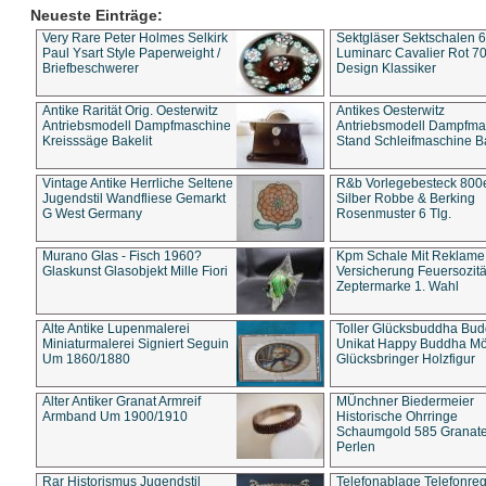
Neueste Einträge:
Very Rare Peter Holmes Selkirk
Sektgläser Sektschalen 
Paul Ysart Style Paperweight /
Luminarc Cavalier Rot 70
Briefbeschwerer
Design Klassiker
Antike Rarität Orig. Oesterwitz
Antikes Oesterwitz
Antriebsmodell Dampfmaschine
Antriebsmodell Dampfma
Kreisssäge Bakelit
Stand Schleifmaschine Ba
Vintage Antike Herrliche Seltene
R&b Vorlegebesteck 800
Jugendstil Wandfliese Gemarkt
Silber Robbe & Berking
G West Germany
Rosenmuster 6 Tlg.
Murano Glas - Fisch 1960?
Kpm Schale Mit Reklame
Glaskunst Glasobjekt Mille Fiori
Versicherung Feuersozitä
Zeptermarke 1. Wahl
Alte Antike Lupenmalerei
Toller Glücksbuddha Bu
Miniaturmalerei Signiert Seguin
Unikat Happy Buddha M
Um 1860/1880
Glücksbringer Holzfigur
Alter Antiker Granat Armreif
MÜnchner Biedermeier
Armband Um 1900/1910
Historische Ohrringe
Schaumgold 585 Granate 
Perlen
Rar Historismus Jugendstil
Telefonablage Telefonreg