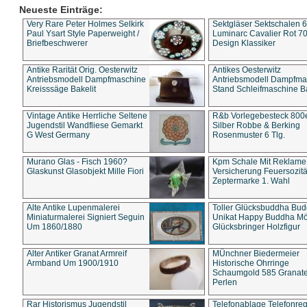
Neueste Einträge:
Very Rare Peter Holmes Selkirk
Sektgläser Sektschalen 
Paul Ysart Style Paperweight /
Luminarc Cavalier Rot 70
Briefbeschwerer
Design Klassiker
Antike Rarität Orig. Oesterwitz
Antikes Oesterwitz
Antriebsmodell Dampfmaschine
Antriebsmodell Dampfma
Kreisssäge Bakelit
Stand Schleifmaschine Ba
Vintage Antike Herrliche Seltene
R&b Vorlegebesteck 800
Jugendstil Wandfliese Gemarkt
Silber Robbe & Berking
G West Germany
Rosenmuster 6 Tlg.
Murano Glas - Fisch 1960?
Kpm Schale Mit Reklame
Glaskunst Glasobjekt Mille Fiori
Versicherung Feuersozitä
Zeptermarke 1. Wahl
Alte Antike Lupenmalerei
Toller Glücksbuddha Bu
Miniaturmalerei Signiert Seguin
Unikat Happy Buddha M
Um 1860/1880
Glücksbringer Holzfigur
Alter Antiker Granat Armreif
MÜnchner Biedermeier
Armband Um 1900/1910
Historische Ohrringe
Schaumgold 585 Granate 
Perlen
Rar Historismus Jugendstil
Telefonablage Telefonreg