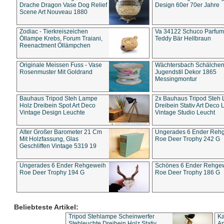
Drache Dragon Vase Dog Relief
Design 60er 70er Jahre
Scene Art Nouveau 1880
Zodiac - Tierkreiszeichen
Va 34122 Schuco Parfum 
Öllampe Krebs, Forum Traiani,
Teddy Bär Hellbraun
Reenactment Öllämpchen
Originale Meissen Fuss - Vase
Wächtersbach Schälche
Rosenmuster Mit Goldrand
Jugendstil Dekor 1865
Messingmontur
Bauhaus Tripod Steh Lampe
2x Bauhaus Tripod Steh
Holz Dreibein Spot Art Deco
Dreibein Stativ Art Deco L
Vintage Design Leuchte
Vintage Studio Leucht
Alter Großer Barometer 21 Cm
Ungerades 6 Ender Reh
Mit Holzfassung, Glas
Roe Deer Trophy 242 G
Geschliffen Vintage 5319 19
Ungerades 6 Ender Rehgeweih
Schönes 6 Ender Rehge
Roe Deer Trophy 194 G
Roe Deer Trophy 186 G
Beliebteste Artikel:
Tripod Stehlampe Scheinwerfer
Ka
Stehleuchte Dreibein Holz Stativ
An