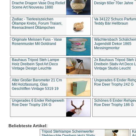
Drache Dragon Vase Dog Relief
Design 60er 70er Jahre
Scene Art Nouveau 1880
Zodiac - Tierkreiszeichen
Va 34122 Schuco Parfum 
Öllampe Krebs, Forum Traiani,
Teddy Bär Hellbraun
Reenactment Öllämpchen
Originale Meissen Fuss - Vase
Wächtersbach Schälche
Rosenmuster Mit Goldrand
Jugendstil Dekor 1865
Messingmontur
Bauhaus Tripod Steh Lampe
2x Bauhaus Tripod Steh
Holz Dreibein Spot Art Deco
Dreibein Stativ Art Deco L
Vintage Design Leuchte
Vintage Studio Leucht
Alter Großer Barometer 21 Cm
Ungerades 6 Ender Reh
Mit Holzfassung, Glas
Roe Deer Trophy 242 G
Geschliffen Vintage 5319 19
Ungerades 6 Ender Rehgeweih
Schönes 6 Ender Rehge
Roe Deer Trophy 194 G
Roe Deer Trophy 186 G
Beliebteste Artikel:
Tripod Stehlampe Scheinwerfer
Ka
Stehleuchte Dreibein Holz Stativ
An