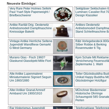
Neueste Einträge:
Very Rare Peter Holmes Selkirk
Sektgläser Sektschalen 
Paul Ysart Style Paperweight /
Luminarc Cavalier Rot 70
Briefbeschwerer
Design Klassiker
Antike Rarität Orig. Oesterwitz
Antikes Oesterwitz
Antriebsmodell Dampfmaschine
Antriebsmodell Dampfma
Kreisssäge Bakelit
Stand Schleifmaschine Ba
Vintage Antike Herrliche Seltene
R&b Vorlegebesteck 800
Jugendstil Wandfliese Gemarkt
Silber Robbe & Berking
G West Germany
Rosenmuster 6 Tlg.
Murano Glas - Fisch 1960?
Kpm Schale Mit Reklame
Glaskunst Glasobjekt Mille Fiori
Versicherung Feuersozitä
Zeptermarke 1. Wahl
Alte Antike Lupenmalerei
Toller Glücksbuddha Bu
Miniaturmalerei Signiert Seguin
Unikat Happy Buddha M
Um 1860/1880
Glücksbringer Holzfigur
Alter Antiker Granat Armreif
MÜnchner Biedermeier
Armband Um 1900/1910
Historische Ohrringe
Schaumgold 585 Granate 
Perlen
Rar Historismus Jugendstil
Telefonablage Telefonreg