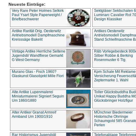
Neueste Einträge:
Very Rare Peter Holmes Selkirk
Sektgläser Sektschalen 
Paul Ysart Style Paperweight /
Luminarc Cavalier Rot 70
Briefbeschwerer
Design Klassiker
Antike Rarität Orig. Oesterwitz
Antikes Oesterwitz
Antriebsmodell Dampfmaschine
Antriebsmodell Dampfma
Kreisssäge Bakelit
Stand Schleifmaschine Ba
Vintage Antike Herrliche Seltene
R&b Vorlegebesteck 800
Jugendstil Wandfliese Gemarkt
Silber Robbe & Berking
G West Germany
Rosenmuster 6 Tlg.
Murano Glas - Fisch 1960?
Kpm Schale Mit Reklame
Glaskunst Glasobjekt Mille Fiori
Versicherung Feuersozitä
Zeptermarke 1. Wahl
Alte Antike Lupenmalerei
Toller Glücksbuddha Bu
Miniaturmalerei Signiert Seguin
Unikat Happy Buddha M
Um 1860/1880
Glücksbringer Holzfigur
Alter Antiker Granat Armreif
MÜnchner Biedermeier
Armband Um 1900/1910
Historische Ohrringe
Schaumgold 585 Granate 
Perlen
Rar Historismus Jugendstil
Telefonablage Telefonreg