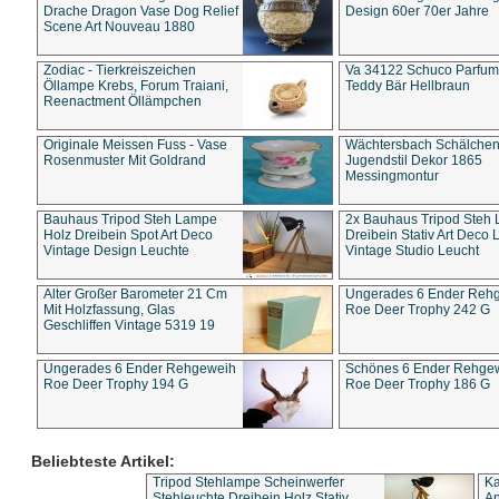
Drache Dragon Vase Dog Relief
Design 60er 70er Jahre
Scene Art Nouveau 1880
Zodiac - Tierkreiszeichen
Va 34122 Schuco Parfum 
Öllampe Krebs, Forum Traiani,
Teddy Bär Hellbraun
Reenactment Öllämpchen
Originale Meissen Fuss - Vase
Wächtersbach Schälche
Rosenmuster Mit Goldrand
Jugendstil Dekor 1865
Messingmontur
Bauhaus Tripod Steh Lampe
2x Bauhaus Tripod Steh
Holz Dreibein Spot Art Deco
Dreibein Stativ Art Deco L
Vintage Design Leuchte
Vintage Studio Leucht
Alter Großer Barometer 21 Cm
Ungerades 6 Ender Reh
Mit Holzfassung, Glas
Roe Deer Trophy 242 G
Geschliffen Vintage 5319 19
Ungerades 6 Ender Rehgeweih
Schönes 6 Ender Rehge
Roe Deer Trophy 194 G
Roe Deer Trophy 186 G
Beliebteste Artikel:
Tripod Stehlampe Scheinwerfer
Ka
Stehleuchte Dreibein Holz Stativ
An