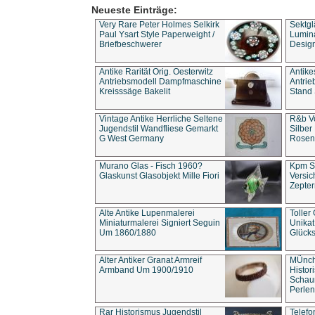
Neueste Einträge:
Very Rare Peter Holmes Selkirk
Sektgl
Paul Ysart Style Paperweight /
Lumina
Briefbeschwerer
Design
Antike Rarität Orig. Oesterwitz
Antike
Antriebsmodell Dampfmaschine
Antri
Kreisssäge Bakelit
Stand 
Vintage Antike Herrliche Seltene
R&b Vo
Jugendstil Wandfliese Gemarkt
Silber
G West Germany
Rosenm
Murano Glas - Fisch 1960?
Kpm S
Glaskunst Glasobjekt Mille Fiori
Versic
Zepter
Alte Antike Lupenmalerei
Toller
Miniaturmalerei Signiert Seguin
Unika
Um 1860/1880
Glücks
Alter Antiker Granat Armreif
MÜnch
Armband Um 1900/1910
Histor
Schaum
Perlen
Rar Historismus Jugendstil
Telefo