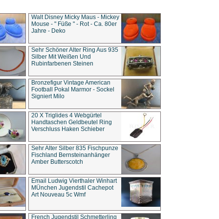
Walt Disney Micky Maus - Mickey
Mouse - " Füße " - Rot - Ca. 80er
Jahre - Deko
Sehr Schöner Alter Ring Aus 935
Silber Mit Weißen Und
Rubinfarbenen Steinen
Bronzefigur Vintage American
Football Pokal Marmor - Sockel
Signiert Milo
20 X Triglides 4 Webgürtel
Handtaschen Geldbeutel Ring
Verschluss Haken Schieber
Sehr Alter Silber 835 Fischpunze
Fischland Bernsteinanhänger
Amber Butterscotch
Email Ludwig Vierthaler Winhart
MÜnchen Jugendstil Cachepot
Art Nouveau 5c Wmf
French Jugendstil Schmetterling