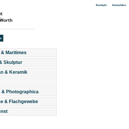
|
Kontakt
Anmelden
 & Maritimes
 & Skulptur
an & Keramik
 & Photographica
he & Flachgewebe
nst