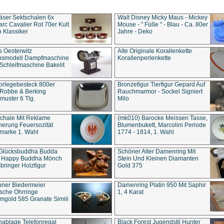
äser Sektschalen 6x
Walt Disney Micky Maus - Mickey
rc Cavalier Rot 70er Kult
Mouse - " Füße " - Blau - Ca. 80er
 Klassiker
Jahre - Deko
s Oesterwitz
Alte Originale Korallenkette
ebsmodell Dampfmaschine
Korallenperlenkette
Schleifmaschine Bakelit
rlegebesteck 800er
Bronzefigur Tierfigur Gepard Auf
 Robbe & Berking
Rauchmarmor - Sockel Signiert
uster 6 Tlg.
Milo
chale Mit Reklame
(mk010) Barocke Meissen Tasse,
herung Feuersozität
Blumenbukett, Marcolini Periode
marke 1. Wahl
1774 - 1814, 1. Wahl
 Glücksbuddha Budda
Schöner Alter Damenring Mit
t Happy Buddha Mönch
Stein Und Kleinen Diamanten
bringer Holzfigur
Gold 375
ner Biedermeier
Damenring Platin 950 Mit Saphir
ische Ohrringe
1, 4 Karat
gold 585 Granate Simili
nablage Telefonregal
Black Forest Jugendstil Hunter