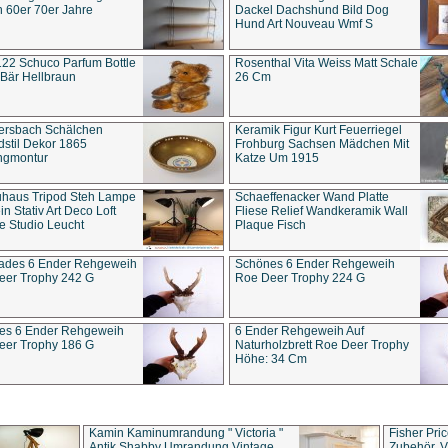
 60er 70er Jahre
Dackel Dachshund Bild Dog
Hund Art Nouveau Wmf S
22 Schuco Parfum Bottle
Rosenthal Vita Weiss Matt Schale
Bär Hellbraun
26 Cm
ersbach Schälchen
Keramik Figur Kurt Feuerriegel
stil Dekor 1865
Frohburg Sachsen Mädchen Mit
ngmontur
Katze Um 1915
uhaus Tripod Steh Lampe
Schaeffenacker Wand Platte
in Stativ Art Deco Loft
Fliese Relief Wandkeramik Wall
e Studio Leucht
Plaque Fisch
ades 6 Ender Rehgeweih
Schönes 6 Ender Rehgeweih
eer Trophy 242 G
Roe Deer Trophy 224 G
es 6 Ender Rehgeweih
6 Ender Rehgeweih Auf
eer Trophy 186 G
Naturholzbrett Roe Deer Trophy
Höhe: 34 Cm
Kamin Kaminumrandung " Victoria "
Fisher Pri
Antik Shabby Umrandung Vintage
Zubehör, V