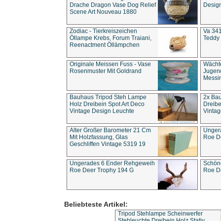
Drache Dragon Vase Dog Relief
Design
Scene Art Nouveau 1880
Zodiac - Tierkreiszeichen
Va 341
Öllampe Krebs, Forum Traiani,
Teddy 
Reenactment Öllämpchen
Originale Meissen Fuss - Vase
Wächt
Rosenmuster Mit Goldrand
Jugend
Messi
Bauhaus Tripod Steh Lampe
2x Ba
Holz Dreibein Spot Art Deco
Dreibe
Vintage Design Leuchte
Vintag
Alter Großer Barometer 21 Cm
Unger
Mit Holzfassung, Glas
Roe D
Geschliffen Vintage 5319 19
Ungerades 6 Ender Rehgeweih
Schön
Roe Deer Trophy 194 G
Roe D
Beliebteste Artikel:
Tripod Stehlampe Scheinwerfer
Stehleuchte Dreibein Holz Stativ