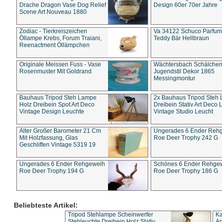
Drache Dragon Vase Dog Relief
Design 60er 70er Jahre
Scene Art Nouveau 1880
Zodiac - Tierkreiszeichen
Va 34122 Schuco Parfum 
Öllampe Krebs, Forum Traiani,
Teddy Bär Hellbraun
Reenactment Öllämpchen
Originale Meissen Fuss - Vase
Wächtersbach Schälche
Rosenmuster Mit Goldrand
Jugendstil Dekor 1865
Messingmontur
Bauhaus Tripod Steh Lampe
2x Bauhaus Tripod Steh
Holz Dreibein Spot Art Deco
Dreibein Stativ Art Deco L
Vintage Design Leuchte
Vintage Studio Leucht
Alter Großer Barometer 21 Cm
Ungerades 6 Ender Reh
Mit Holzfassung, Glas
Roe Deer Trophy 242 G
Geschliffen Vintage 5319 19
Ungerades 6 Ender Rehgeweih
Schönes 6 Ender Rehge
Roe Deer Trophy 194 G
Roe Deer Trophy 186 G
Beliebteste Artikel:
Tripod Stehlampe Scheinwerfer
Ka
Stehleuchte Dreibein Holz Stativ
An