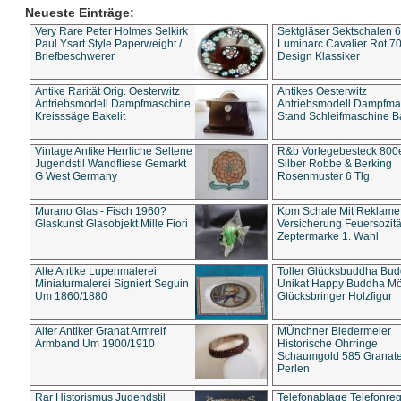
Neueste Einträge:
Very Rare Peter Holmes Selkirk
Sektgläser Sektschalen 
Paul Ysart Style Paperweight /
Luminarc Cavalier Rot 70
Briefbeschwerer
Design Klassiker
Antike Rarität Orig. Oesterwitz
Antikes Oesterwitz
Antriebsmodell Dampfmaschine
Antriebsmodell Dampfma
Kreisssäge Bakelit
Stand Schleifmaschine Ba
Vintage Antike Herrliche Seltene
R&b Vorlegebesteck 800
Jugendstil Wandfliese Gemarkt
Silber Robbe & Berking
G West Germany
Rosenmuster 6 Tlg.
Murano Glas - Fisch 1960?
Kpm Schale Mit Reklame
Glaskunst Glasobjekt Mille Fiori
Versicherung Feuersozitä
Zeptermarke 1. Wahl
Alte Antike Lupenmalerei
Toller Glücksbuddha Bu
Miniaturmalerei Signiert Seguin
Unikat Happy Buddha M
Um 1860/1880
Glücksbringer Holzfigur
Alter Antiker Granat Armreif
MÜnchner Biedermeier
Armband Um 1900/1910
Historische Ohrringe
Schaumgold 585 Granate 
Perlen
Rar Historismus Jugendstil
Telefonablage Telefonreg