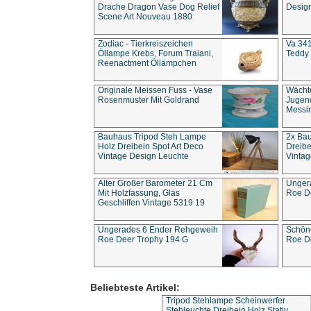
Drache Dragon Vase Dog Relief
Design
Scene Art Nouveau 1880
Zodiac - Tierkreiszeichen
Va 341
Öllampe Krebs, Forum Traiani,
Teddy 
Reenactment Öllämpchen
Originale Meissen Fuss - Vase
Wächt
Rosenmuster Mit Goldrand
Jugend
Messi
Bauhaus Tripod Steh Lampe
2x Ba
Holz Dreibein Spot Art Deco
Dreibe
Vintage Design Leuchte
Vintag
Alter Großer Barometer 21 Cm
Unger
Mit Holzfassung, Glas
Roe D
Geschliffen Vintage 5319 19
Ungerades 6 Ender Rehgeweih
Schön
Roe Deer Trophy 194 G
Roe D
Beliebteste Artikel:
Tripod Stehlampe Scheinwerfer
Stehleuchte Dreibein Holz Stativ