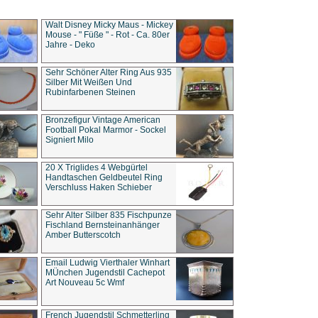
Walt Disney Micky Maus - Mickey
Mouse - " Füße " - Rot - Ca. 80er
Jahre - Deko
Sehr Schöner Alter Ring Aus 935
Silber Mit Weißen Und
Rubinfarbenen Steinen
Bronzefigur Vintage American
Football Pokal Marmor - Sockel
Signiert Milo
20 X Triglides 4 Webgürtel
Handtaschen Geldbeutel Ring
Verschluss Haken Schieber
Sehr Alter Silber 835 Fischpunze
Fischland Bernsteinanhänger
Amber Butterscotch
Email Ludwig Vierthaler Winhart
MÜnchen Jugendstil Cachepot
Art Nouveau 5c Wmf
French Jugendstil Schmetterling