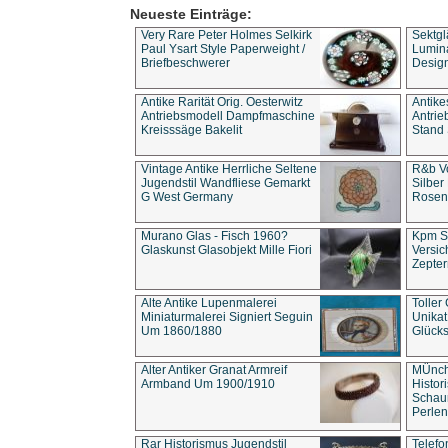
Neueste Einträge:
Very Rare Peter Holmes Selkirk
Sektgl
Paul Ysart Style Paperweight /
Lumina
Briefbeschwerer
Design
Antike Rarität Orig. Oesterwitz
Antike
Antriebsmodell Dampfmaschine
Antri
Kreisssäge Bakelit
Stand 
Vintage Antike Herrliche Seltene
R&b Vo
Jugendstil Wandfliese Gemarkt
Silber
G West Germany
Rosenm
Murano Glas - Fisch 1960?
Kpm S
Glaskunst Glasobjekt Mille Fiori
Versic
Zepter
Alte Antike Lupenmalerei
Toller
Miniaturmalerei Signiert Seguin
Unika
Um 1860/1880
Glücks
Alter Antiker Granat Armreif
MÜnch
Armband Um 1900/1910
Histor
Schaum
Perlen
Rar Historismus Jugendstil
Telefo