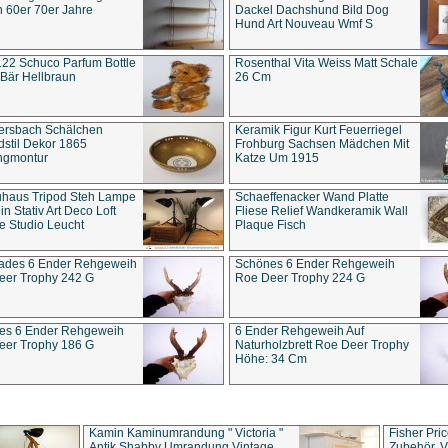
 60er 70er Jahre
Dackel Dachshund Bild Dog
Hund Art Nouveau Wmf S
22 Schuco Parfum Bottle
Rosenthal Vita Weiss Matt Schale
Bär Hellbraun
26 Cm
ersbach Schälchen
Keramik Figur Kurt Feuerriegel
stil Dekor 1865
Frohburg Sachsen Mädchen Mit
ngmontur
Katze Um 1915
uhaus Tripod Steh Lampe
Schaeffenacker Wand Platte
in Stativ Art Deco Loft
Fliese Relief Wandkeramik Wall
e Studio Leucht
Plaque Fisch
ades 6 Ender Rehgeweih
Schönes 6 Ender Rehgeweih
eer Trophy 242 G
Roe Deer Trophy 224 G
es 6 Ender Rehgeweih
6 Ender Rehgeweih Auf
eer Trophy 186 G
Naturholzbrett Roe Deer Trophy
Höhe: 34 Cm
Kamin Kaminumrandung " Victoria "
Fisher Pri
Antik Shabby Umrandung Vintage
Zubehör, V