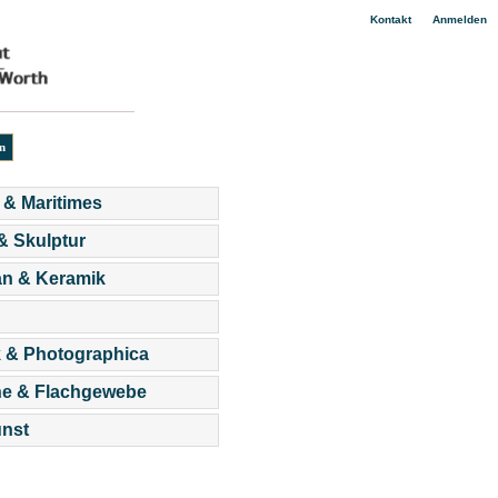
|
Kontakt
Anmelden
 & Maritimes
 & Skulptur
an & Keramik
 & Photographica
he & Flachgewebe
nst