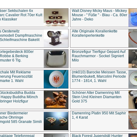
äser Sektschalen 6x
Walt Disney Micky Maus - Mickey
rc Cavalier Rot 70er Kult
Mouse - " Füße " - Blau - Ca. 80er
 Klassiker
Jahre - Deko
s Oesterwitz
Alte Originale Korallenkette
ebsmodell Dampfmaschine
Korallenperlenkette
Schleifmaschine Bakelit
rlegebesteck 800er
Bronzefigur Tierfigur Gepard Auf
 Robbe & Berking
Rauchmarmor - Sockel Signiert
uster 6 Tlg.
Milo
chale Mit Reklame
(mk010) Barocke Meissen Tasse,
herung Feuersozität
Blumenbukett, Marcolini Periode
marke 1. Wahl
1774 - 1814, 1. Wahl
 Glücksbuddha Budda
Schöner Alter Damenring Mit
t Happy Buddha Mönch
Stein Und Kleinen Diamanten
bringer Holzfigur
Gold 375
ner Biedermeier
Damenring Platin 950 Mit Saphir
ische Ohrringe
1, 4 Karat
gold 585 Granate Simili
nablage Telefonregal
Black Forest Jugendstil Hunter