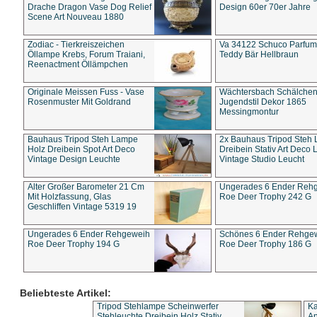
Drache Dragon Vase Dog Relief
Design 60er 70er Jahre
Scene Art Nouveau 1880
Zodiac - Tierkreiszeichen
Va 34122 Schuco Parfum 
Öllampe Krebs, Forum Traiani,
Teddy Bär Hellbraun
Reenactment Öllämpchen
Originale Meissen Fuss - Vase
Wächtersbach Schälche
Rosenmuster Mit Goldrand
Jugendstil Dekor 1865
Messingmontur
Bauhaus Tripod Steh Lampe
2x Bauhaus Tripod Steh
Holz Dreibein Spot Art Deco
Dreibein Stativ Art Deco L
Vintage Design Leuchte
Vintage Studio Leucht
Alter Großer Barometer 21 Cm
Ungerades 6 Ender Reh
Mit Holzfassung, Glas
Roe Deer Trophy 242 G
Geschliffen Vintage 5319 19
Ungerades 6 Ender Rehgeweih
Schönes 6 Ender Rehge
Roe Deer Trophy 194 G
Roe Deer Trophy 186 G
Beliebteste Artikel:
Tripod Stehlampe Scheinwerfer
Ka
Stehleuchte Dreibein Holz Stativ
An