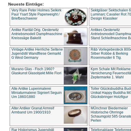
Neueste Einträge:
Very Rare Peter Holmes Selkirk
Sektgläser Sektschalen 
Paul Ysart Style Paperweight /
Luminarc Cavalier Rot 70
Briefbeschwerer
Design Klassiker
Antike Rarität Orig. Oesterwitz
Antikes Oesterwitz
Antriebsmodell Dampfmaschine
Antriebsmodell Dampfma
Kreisssäge Bakelit
Stand Schleifmaschine Ba
Vintage Antike Herrliche Seltene
R&b Vorlegebesteck 800
Jugendstil Wandfliese Gemarkt
Silber Robbe & Berking
G West Germany
Rosenmuster 6 Tlg.
Murano Glas - Fisch 1960?
Kpm Schale Mit Reklame
Glaskunst Glasobjekt Mille Fiori
Versicherung Feuersozitä
Zeptermarke 1. Wahl
Alte Antike Lupenmalerei
Toller Glücksbuddha Bu
Miniaturmalerei Signiert Seguin
Unikat Happy Buddha M
Um 1860/1880
Glücksbringer Holzfigur
Alter Antiker Granat Armreif
MÜnchner Biedermeier
Armband Um 1900/1910
Historische Ohrringe
Schaumgold 585 Granate 
Perlen
Rar Historismus Jugendstil
Telefonablage Telefonreg