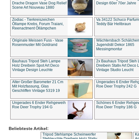
Drache Dragon Vase Dog Relief
Design 60er 70er Jahre
Scene Art Nouveau 1880
Zodiac - Tierkreiszeichen
Va 34122 Schuco Parfum 
Öllampe Krebs, Forum Traiani,
Teddy Bär Hellbraun
Reenactment Öllämpchen
Originale Meissen Fuss - Vase
Wächtersbach Schälche
Rosenmuster Mit Goldrand
Jugendstil Dekor 1865
Messingmontur
Bauhaus Tripod Steh Lampe
2x Bauhaus Tripod Steh
Holz Dreibein Spot Art Deco
Dreibein Stativ Art Deco L
Vintage Design Leuchte
Vintage Studio Leucht
Alter Großer Barometer 21 Cm
Ungerades 6 Ender Reh
Mit Holzfassung, Glas
Roe Deer Trophy 242 G
Geschliffen Vintage 5319 19
Ungerades 6 Ender Rehgeweih
Schönes 6 Ender Rehge
Roe Deer Trophy 194 G
Roe Deer Trophy 186 G
Beliebteste Artikel:
Tripod Stehlampe Scheinwerfer
Ka
Stehleuchte Dreibein Holz Stativ
An