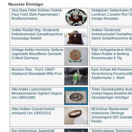
Neueste Einträge:
Very Rare Peter Holmes Selkirk
Sektgläser Sektschalen 
Paul Ysart Style Paperweight /
Luminarc Cavalier Rot 70
Briefbeschwerer
Design Klassiker
Antike Rarität Orig. Oesterwitz
Antikes Oesterwitz
Antriebsmodell Dampfmaschine
Antriebsmodell Dampfma
Kreisssäge Bakelit
Stand Schleifmaschine Ba
Vintage Antike Herrliche Seltene
R&b Vorlegebesteck 800
Jugendstil Wandfliese Gemarkt
Silber Robbe & Berking
G West Germany
Rosenmuster 6 Tlg.
Murano Glas - Fisch 1960?
Kpm Schale Mit Reklame
Glaskunst Glasobjekt Mille Fiori
Versicherung Feuersozitä
Zeptermarke 1. Wahl
Alte Antike Lupenmalerei
Toller Glücksbuddha Bu
Miniaturmalerei Signiert Seguin
Unikat Happy Buddha M
Um 1860/1880
Glücksbringer Holzfigur
Alter Antiker Granat Armreif
MÜnchner Biedermeier
Armband Um 1900/1910
Historische Ohrringe
Schaumgold 585 Granate 
Perlen
Rar Historismus Jugendstil
Telefonablage Telefonreg