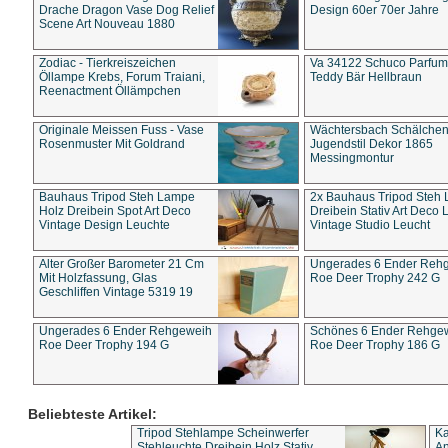
Drache Dragon Vase Dog Relief
Design 60er 70er Jahre
Scene Art Nouveau 1880
Zodiac - Tierkreiszeichen
Va 34122 Schuco Parfum 
Öllampe Krebs, Forum Traiani,
Teddy Bär Hellbraun
Reenactment Öllämpchen
Originale Meissen Fuss - Vase
Wächtersbach Schälche
Rosenmuster Mit Goldrand
Jugendstil Dekor 1865
Messingmontur
Bauhaus Tripod Steh Lampe
2x Bauhaus Tripod Steh
Holz Dreibein Spot Art Deco
Dreibein Stativ Art Deco L
Vintage Design Leuchte
Vintage Studio Leucht
Alter Großer Barometer 21 Cm
Ungerades 6 Ender Reh
Mit Holzfassung, Glas
Roe Deer Trophy 242 G
Geschliffen Vintage 5319 19
Ungerades 6 Ender Rehgeweih
Schönes 6 Ender Rehge
Roe Deer Trophy 194 G
Roe Deer Trophy 186 G
Beliebteste Artikel:
Tripod Stehlampe Scheinwerfer
Ka
Stehleuchte Dreibein Holz Stativ
An