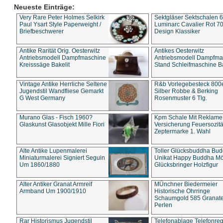
Neueste Einträge:
Very Rare Peter Holmes Selkirk
Sektgläser Sektschalen 
Paul Ysart Style Paperweight /
Luminarc Cavalier Rot 70
Briefbeschwerer
Design Klassiker
Antike Rarität Orig. Oesterwitz
Antikes Oesterwitz
Antriebsmodell Dampfmaschine
Antriebsmodell Dampfma
Kreisssäge Bakelit
Stand Schleifmaschine Ba
Vintage Antike Herrliche Seltene
R&b Vorlegebesteck 800
Jugendstil Wandfliese Gemarkt
Silber Robbe & Berking
G West Germany
Rosenmuster 6 Tlg.
Murano Glas - Fisch 1960?
Kpm Schale Mit Reklame
Glaskunst Glasobjekt Mille Fiori
Versicherung Feuersozitä
Zeptermarke 1. Wahl
Alte Antike Lupenmalerei
Toller Glücksbuddha Bu
Miniaturmalerei Signiert Seguin
Unikat Happy Buddha M
Um 1860/1880
Glücksbringer Holzfigur
Alter Antiker Granat Armreif
MÜnchner Biedermeier
Armband Um 1900/1910
Historische Ohrringe
Schaumgold 585 Granate 
Perlen
Rar Historismus Jugendstil
Telefonablage Telefonreg