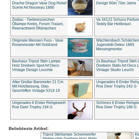
Drache Dragon Vase Dog Relief
Design 60er 70er Jahre
Scene Art Nouveau 1880
Zodiac - Tierkreiszeichen
Va 34122 Schuco Parfum 
Öllampe Krebs, Forum Traiani,
Teddy Bär Hellbraun
Reenactment Öllämpchen
Originale Meissen Fuss - Vase
Wächtersbach Schälche
Rosenmuster Mit Goldrand
Jugendstil Dekor 1865
Messingmontur
Bauhaus Tripod Steh Lampe
2x Bauhaus Tripod Steh
Holz Dreibein Spot Art Deco
Dreibein Stativ Art Deco L
Vintage Design Leuchte
Vintage Studio Leucht
Alter Großer Barometer 21 Cm
Ungerades 6 Ender Reh
Mit Holzfassung, Glas
Roe Deer Trophy 242 G
Geschliffen Vintage 5319 19
Ungerades 6 Ender Rehgeweih
Schönes 6 Ender Rehge
Roe Deer Trophy 194 G
Roe Deer Trophy 186 G
Beliebteste Artikel:
Tripod Stehlampe Scheinwerfer
Ka
Stehleuchte Dreibein Holz Stativ
An