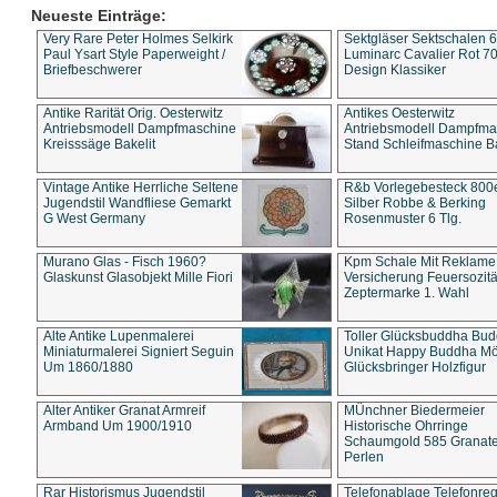
Neueste Einträge:
Very Rare Peter Holmes Selkirk
Sektgläser Sektschalen 
Paul Ysart Style Paperweight /
Luminarc Cavalier Rot 70
Briefbeschwerer
Design Klassiker
Antike Rarität Orig. Oesterwitz
Antikes Oesterwitz
Antriebsmodell Dampfmaschine
Antriebsmodell Dampfma
Kreisssäge Bakelit
Stand Schleifmaschine Ba
Vintage Antike Herrliche Seltene
R&b Vorlegebesteck 800
Jugendstil Wandfliese Gemarkt
Silber Robbe & Berking
G West Germany
Rosenmuster 6 Tlg.
Murano Glas - Fisch 1960?
Kpm Schale Mit Reklame
Glaskunst Glasobjekt Mille Fiori
Versicherung Feuersozitä
Zeptermarke 1. Wahl
Alte Antike Lupenmalerei
Toller Glücksbuddha Bu
Miniaturmalerei Signiert Seguin
Unikat Happy Buddha M
Um 1860/1880
Glücksbringer Holzfigur
Alter Antiker Granat Armreif
MÜnchner Biedermeier
Armband Um 1900/1910
Historische Ohrringe
Schaumgold 585 Granate 
Perlen
Rar Historismus Jugendstil
Telefonablage Telefonreg