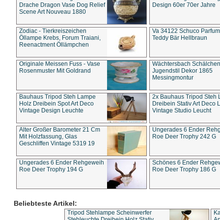
Drache Dragon Vase Dog Relief
Design 60er 70er Jahre
Scene Art Nouveau 1880
Zodiac - Tierkreiszeichen
Va 34122 Schuco Parfum 
Öllampe Krebs, Forum Traiani,
Teddy Bär Hellbraun
Reenactment Öllämpchen
Originale Meissen Fuss - Vase
Wächtersbach Schälche
Rosenmuster Mit Goldrand
Jugendstil Dekor 1865
Messingmontur
Bauhaus Tripod Steh Lampe
2x Bauhaus Tripod Steh
Holz Dreibein Spot Art Deco
Dreibein Stativ Art Deco L
Vintage Design Leuchte
Vintage Studio Leucht
Alter Großer Barometer 21 Cm
Ungerades 6 Ender Reh
Mit Holzfassung, Glas
Roe Deer Trophy 242 G
Geschliffen Vintage 5319 19
Ungerades 6 Ender Rehgeweih
Schönes 6 Ender Rehge
Roe Deer Trophy 194 G
Roe Deer Trophy 186 G
Beliebteste Artikel:
Tripod Stehlampe Scheinwerfer
Ka
Stehleuchte Dreibein Holz Stativ
An