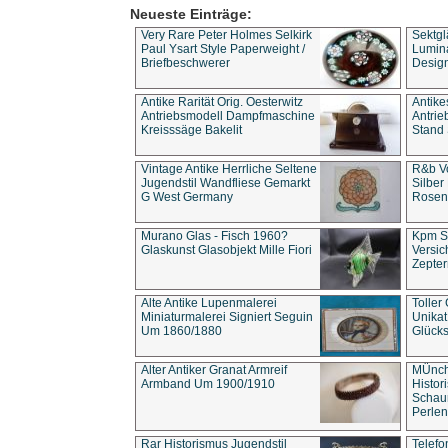
Neueste Einträge:
Very Rare Peter Holmes Selkirk
Sektgl
Paul Ysart Style Paperweight /
Lumina
Briefbeschwerer
Design
Antike Rarität Orig. Oesterwitz
Antike
Antriebsmodell Dampfmaschine
Antri
Kreisssäge Bakelit
Stand 
Vintage Antike Herrliche Seltene
R&b Vo
Jugendstil Wandfliese Gemarkt
Silber
G West Germany
Rosenm
Murano Glas - Fisch 1960?
Kpm S
Glaskunst Glasobjekt Mille Fiori
Versic
Zepter
Alte Antike Lupenmalerei
Toller
Miniaturmalerei Signiert Seguin
Unika
Um 1860/1880
Glücks
Alter Antiker Granat Armreif
MÜnch
Armband Um 1900/1910
Histor
Schaum
Perlen
Rar Historismus Jugendstil
Telefo