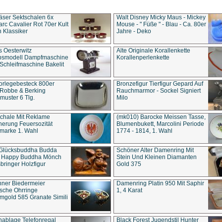
äser Sektschalen 6x
Walt Disney Micky Maus - Mickey
rc Cavalier Rot 70er Kult
Mouse - " Füße " - Blau - Ca. 80er
 Klassiker
Jahre - Deko
s Oesterwitz
Alte Originale Korallenkette
ebsmodell Dampfmaschine
Korallenperlenkette
Schleifmaschine Bakelit
rlegebesteck 800er
Bronzefigur Tierfigur Gepard Auf
 Robbe & Berking
Rauchmarmor - Sockel Signiert
uster 6 Tlg.
Milo
chale Mit Reklame
(mk010) Barocke Meissen Tasse,
herung Feuersozität
Blumenbukett, Marcolini Periode
marke 1. Wahl
1774 - 1814, 1. Wahl
 Glücksbuddha Budda
Schöner Alter Damenring Mit
t Happy Buddha Mönch
Stein Und Kleinen Diamanten
bringer Holzfigur
Gold 375
ner Biedermeier
Damenring Platin 950 Mit Saphir
ische Ohrringe
1, 4 Karat
gold 585 Granate Simili
nablage Telefonregal
Black Forest Jugendstil Hunter