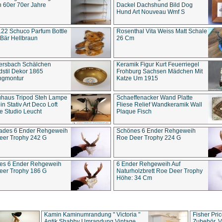
 60er 70er Jahre
Dackel Dachshund Bild Dog
Hund Art Nouveau Wmf S
22 Schuco Parfum Bottle
Rosenthal Vita Weiss Matt Schale
Bär Hellbraun
26 Cm
ersbach Schälchen
Keramik Figur Kurt Feuerriegel
stil Dekor 1865
Frohburg Sachsen Mädchen Mit
ngmontur
Katze Um 1915
uhaus Tripod Steh Lampe
Schaeffenacker Wand Platte
in Stativ Art Deco Loft
Fliese Relief Wandkeramik Wall
e Studio Leucht
Plaque Fisch
ades 6 Ender Rehgeweih
Schönes 6 Ender Rehgeweih
eer Trophy 242 G
Roe Deer Trophy 224 G
es 6 Ender Rehgeweih
6 Ender Rehgeweih Auf
eer Trophy 186 G
Naturholzbrett Roe Deer Trophy
Höhe: 34 Cm
Kamin Kaminumrandung " Victoria "
Fisher Pri
Antik Shabby Umrandung Vintage
Zubehör, V