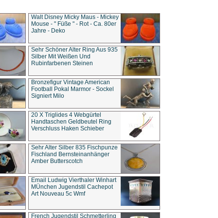
Walt Disney Micky Maus - Mickey
Mouse - " Füße " - Rot - Ca. 80er
Jahre - Deko
Sehr Schöner Alter Ring Aus 935
Silber Mit Weißen Und
Rubinfarbenen Steinen
Bronzefigur Vintage American
Football Pokal Marmor - Sockel
Signiert Milo
20 X Triglides 4 Webgürtel
Handtaschen Geldbeutel Ring
Verschluss Haken Schieber
Sehr Alter Silber 835 Fischpunze
Fischland Bernsteinanhänger
Amber Butterscotch
Email Ludwig Vierthaler Winhart
MÜnchen Jugendstil Cachepot
Art Nouveau 5c Wmf
French Jugendstil Schmetterling