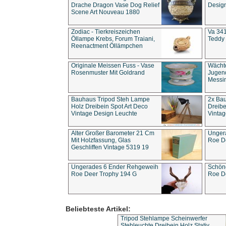
Drache Dragon Vase Dog Relief
Design
Scene Art Nouveau 1880
Zodiac - Tierkreiszeichen
Va 341
Öllampe Krebs, Forum Traiani,
Teddy 
Reenactment Öllämpchen
Originale Meissen Fuss - Vase
Wächt
Rosenmuster Mit Goldrand
Jugend
Messi
Bauhaus Tripod Steh Lampe
2x Ba
Holz Dreibein Spot Art Deco
Dreibe
Vintage Design Leuchte
Vintag
Alter Großer Barometer 21 Cm
Unger
Mit Holzfassung, Glas
Roe D
Geschliffen Vintage 5319 19
Ungerades 6 Ender Rehgeweih
Schön
Roe Deer Trophy 194 G
Roe D
Beliebteste Artikel:
Tripod Stehlampe Scheinwerfer
Stehleuchte Dreibein Holz Stativ