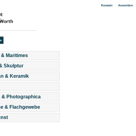
|
Kontakt
Anmelden
 & Maritimes
 & Skulptur
an & Keramik
 & Photographica
he & Flachgewebe
nst