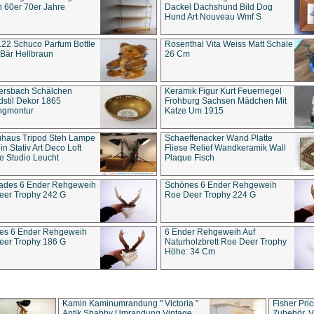
 60er 70er Jahre
Dackel Dachshund Bild Dog
Hund Art Nouveau Wmf S
22 Schuco Parfum Bottle
Rosenthal Vita Weiss Matt Schale
Bär Hellbraun
26 Cm
ersbach Schälchen
Keramik Figur Kurt Feuerriegel
stil Dekor 1865
Frohburg Sachsen Mädchen Mit
ngmontur
Katze Um 1915
uhaus Tripod Steh Lampe
Schaeffenacker Wand Platte
in Stativ Art Deco Loft
Fliese Relief Wandkeramik Wall
e Studio Leucht
Plaque Fisch
ades 6 Ender Rehgeweih
Schönes 6 Ender Rehgeweih
eer Trophy 242 G
Roe Deer Trophy 224 G
es 6 Ender Rehgeweih
6 Ender Rehgeweih Auf
eer Trophy 186 G
Naturholzbrett Roe Deer Trophy
Höhe: 34 Cm
Kamin Kaminumrandung " Victoria "
Fisher Pri
Antik Shabby Umrandung Vintage
Zubehör, V