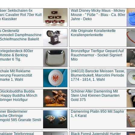
äser Sektschalen 6x
Walt Disney Micky Maus - Mickey
rc Cavalier Rot 70er Kult
Mouse - " Füße " - Blau - Ca. 80er
 Klassiker
Jahre - Deko
s Oesterwitz
Alte Originale Korallenkette
ebsmodell Dampfmaschine
Korallenperlenkette
Schleifmaschine Bakelit
rlegebesteck 800er
Bronzefigur Tierfigur Gepard Auf
 Robbe & Berking
Rauchmarmor - Sockel Signiert
uster 6 Tlg.
Milo
chale Mit Reklame
(mk010) Barocke Meissen Tasse,
herung Feuersozität
Blumenbukett, Marcolini Periode
marke 1. Wahl
1774 - 1814, 1. Wahl
 Glücksbuddha Budda
Schöner Alter Damenring Mit
t Happy Buddha Mönch
Stein Und Kleinen Diamanten
bringer Holzfigur
Gold 375
ner Biedermeier
Damenring Platin 950 Mit Saphir
ische Ohrringe
1, 4 Karat
gold 585 Granate Simili
nablage Telefonregal
Black Forest Jugendstil Hunter