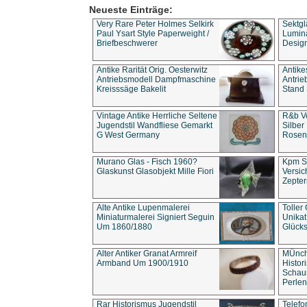
Neueste Einträge:
Very Rare Peter Holmes Selkirk
Sektgl
Paul Ysart Style Paperweight /
Lumina
Briefbeschwerer
Design
Antike Rarität Orig. Oesterwitz
Antike
Antriebsmodell Dampfmaschine
Antri
Kreisssäge Bakelit
Stand 
Vintage Antike Herrliche Seltene
R&b Vo
Jugendstil Wandfliese Gemarkt
Silber
G West Germany
Rosenm
Murano Glas - Fisch 1960?
Kpm S
Glaskunst Glasobjekt Mille Fiori
Versic
Zepter
Alte Antike Lupenmalerei
Toller
Miniaturmalerei Signiert Seguin
Unika
Um 1860/1880
Glücks
Alter Antiker Granat Armreif
MÜnch
Armband Um 1900/1910
Histor
Schaum
Perlen
Rar Historismus Jugendstil
Telefo