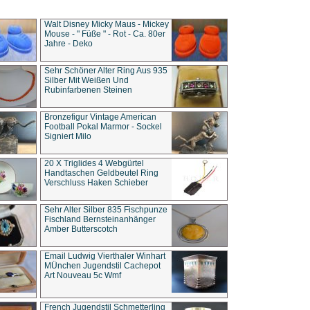
Walt Disney Micky Maus - Mickey
Mouse - " Füße " - Rot - Ca. 80er
Jahre - Deko
Sehr Schöner Alter Ring Aus 935
Silber Mit Weißen Und
Rubinfarbenen Steinen
Bronzefigur Vintage American
Football Pokal Marmor - Sockel
Signiert Milo
20 X Triglides 4 Webgürtel
Handtaschen Geldbeutel Ring
Verschluss Haken Schieber
Sehr Alter Silber 835 Fischpunze
Fischland Bernsteinanhänger
Amber Butterscotch
Email Ludwig Vierthaler Winhart
MÜnchen Jugendstil Cachepot
Art Nouveau 5c Wmf
French Jugendstil Schmetterling