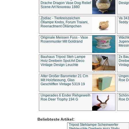
Drache Dragon Vase Dog Relief
Design
Scene Art Nouveau 1880
Zodiac - Tierkreiszeichen
Va 341
Öllampe Krebs, Forum Traiani,
Teddy 
Reenactment Öllämpchen
Originale Meissen Fuss - Vase
Wächt
Rosenmuster Mit Goldrand
Jugend
Messi
Bauhaus Tripod Steh Lampe
2x Ba
Holz Dreibein Spot Art Deco
Dreibe
Vintage Design Leuchte
Vintag
Alter Großer Barometer 21 Cm
Unger
Mit Holzfassung, Glas
Roe D
Geschliffen Vintage 5319 19
Ungerades 6 Ender Rehgeweih
Schön
Roe Deer Trophy 194 G
Roe D
Beliebteste Artikel:
Tripod Stehlampe Scheinwerfer
Stehleuchte Dreibein Holz Stativ