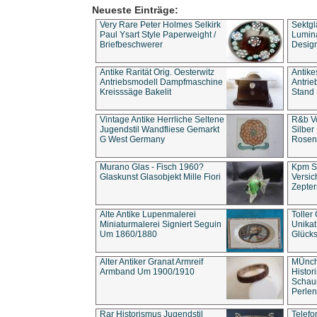
Neueste Einträge:
Very Rare Peter Holmes Selkirk
Sektgl
Paul Ysart Style Paperweight /
Lumina
Briefbeschwerer
Design
Antike Rarität Orig. Oesterwitz
Antike
Antriebsmodell Dampfmaschine
Antri
Kreisssäge Bakelit
Stand 
Vintage Antike Herrliche Seltene
R&b Vo
Jugendstil Wandfliese Gemarkt
Silber
G West Germany
Rosenm
Murano Glas - Fisch 1960?
Kpm S
Glaskunst Glasobjekt Mille Fiori
Versic
Zepter
Alte Antike Lupenmalerei
Toller
Miniaturmalerei Signiert Seguin
Unika
Um 1860/1880
Glücks
Alter Antiker Granat Armreif
MÜnch
Armband Um 1900/1910
Histor
Schaum
Perlen
Rar Historismus Jugendstil
Telefo