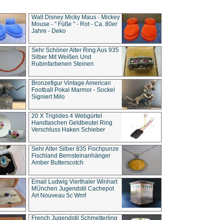
Walt Disney Micky Maus - Mickey
Mouse - " Füße " - Rot - Ca. 80er
Jahre - Deko
Sehr Schöner Alter Ring Aus 935
Silber Mit Weißen Und
Rubinfarbenen Steinen
Bronzefigur Vintage American
Football Pokal Marmor - Sockel
Signiert Milo
20 X Triglides 4 Webgürtel
Handtaschen Geldbeutel Ring
Verschluss Haken Schieber
Sehr Alter Silber 835 Fischpunze
Fischland Bernsteinanhänger
Amber Butterscotch
Email Ludwig Vierthaler Winhart
MÜnchen Jugendstil Cachepot
Art Nouveau 5c Wmf
French Jugendstil Schmetterling