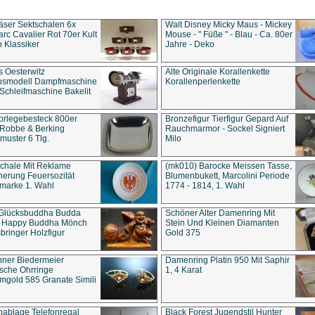
äser Sektschalen 6x
Walt Disney Micky Maus - Mickey
rc Cavalier Rot 70er Kult
Mouse - " Füße " - Blau - Ca. 80er
 Klassiker
Jahre - Deko
s Oesterwitz
Alte Originale Korallenkette
ebsmodell Dampfmaschine
Korallenperlenkette
Schleifmaschine Bakelit
rlegebesteck 800er
Bronzefigur Tierfigur Gepard Auf
 Robbe & Berking
Rauchmarmor - Sockel Signiert
uster 6 Tlg.
Milo
chale Mit Reklame
(mk010) Barocke Meissen Tasse,
herung Feuersozität
Blumenbukett, Marcolini Periode
marke 1. Wahl
1774 - 1814, 1. Wahl
 Glücksbuddha Budda
Schöner Alter Damenring Mit
t Happy Buddha Mönch
Stein Und Kleinen Diamanten
bringer Holzfigur
Gold 375
ner Biedermeier
Damenring Platin 950 Mit Saphir
ische Ohrringe
1, 4 Karat
gold 585 Granate Simili
nablage Telefonregal
Black Forest Jugendstil Hunter