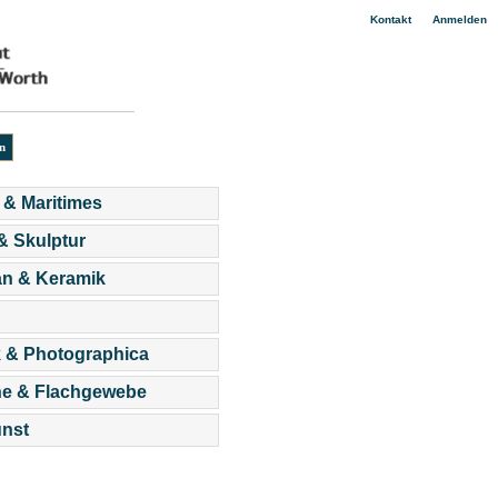
|
Kontakt
Anmelden
 & Maritimes
 & Skulptur
an & Keramik
 & Photographica
he & Flachgewebe
nst