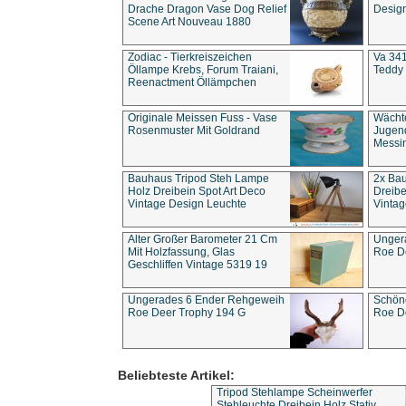
Drache Dragon Vase Dog Relief
Design
Scene Art Nouveau 1880
Zodiac - Tierkreiszeichen
Va 341
Öllampe Krebs, Forum Traiani,
Teddy 
Reenactment Öllämpchen
Originale Meissen Fuss - Vase
Wächt
Rosenmuster Mit Goldrand
Jugend
Messi
Bauhaus Tripod Steh Lampe
2x Ba
Holz Dreibein Spot Art Deco
Dreibe
Vintage Design Leuchte
Vintag
Alter Großer Barometer 21 Cm
Unger
Mit Holzfassung, Glas
Roe D
Geschliffen Vintage 5319 19
Ungerades 6 Ender Rehgeweih
Schön
Roe Deer Trophy 194 G
Roe D
Beliebteste Artikel:
Tripod Stehlampe Scheinwerfer
Stehleuchte Dreibein Holz Stativ