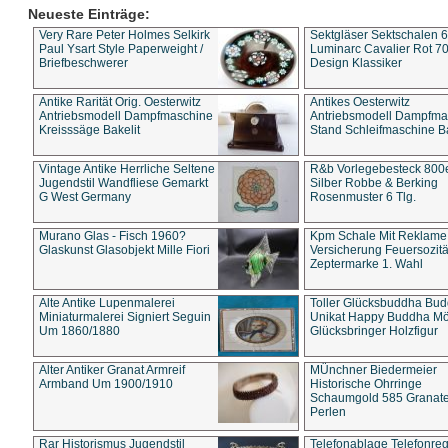
Neueste Einträge:
Very Rare Peter Holmes Selkirk
Sektgläser Sektschalen 
Paul Ysart Style Paperweight /
Luminarc Cavalier Rot 70
Briefbeschwerer
Design Klassiker
Antike Rarität Orig. Oesterwitz
Antikes Oesterwitz
Antriebsmodell Dampfmaschine
Antriebsmodell Dampfma
Kreisssäge Bakelit
Stand Schleifmaschine Ba
Vintage Antike Herrliche Seltene
R&b Vorlegebesteck 800
Jugendstil Wandfliese Gemarkt
Silber Robbe & Berking
G West Germany
Rosenmuster 6 Tlg.
Murano Glas - Fisch 1960?
Kpm Schale Mit Reklame
Glaskunst Glasobjekt Mille Fiori
Versicherung Feuersozitä
Zeptermarke 1. Wahl
Alte Antike Lupenmalerei
Toller Glücksbuddha Bu
Miniaturmalerei Signiert Seguin
Unikat Happy Buddha M
Um 1860/1880
Glücksbringer Holzfigur
Alter Antiker Granat Armreif
MÜnchner Biedermeier
Armband Um 1900/1910
Historische Ohrringe
Schaumgold 585 Granate 
Perlen
Rar Historismus Jugendstil
Telefonablage Telefonreg