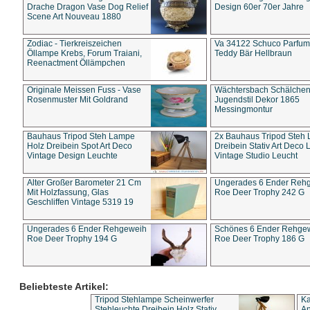
Drache Dragon Vase Dog Relief
Design 60er 70er Jahre
Scene Art Nouveau 1880
Zodiac - Tierkreiszeichen
Va 34122 Schuco Parfum 
Öllampe Krebs, Forum Traiani,
Teddy Bär Hellbraun
Reenactment Öllämpchen
Originale Meissen Fuss - Vase
Wächtersbach Schälche
Rosenmuster Mit Goldrand
Jugendstil Dekor 1865
Messingmontur
Bauhaus Tripod Steh Lampe
2x Bauhaus Tripod Steh
Holz Dreibein Spot Art Deco
Dreibein Stativ Art Deco L
Vintage Design Leuchte
Vintage Studio Leucht
Alter Großer Barometer 21 Cm
Ungerades 6 Ender Reh
Mit Holzfassung, Glas
Roe Deer Trophy 242 G
Geschliffen Vintage 5319 19
Ungerades 6 Ender Rehgeweih
Schönes 6 Ender Rehge
Roe Deer Trophy 194 G
Roe Deer Trophy 186 G
Beliebteste Artikel:
Tripod Stehlampe Scheinwerfer
Ka
Stehleuchte Dreibein Holz Stativ
An