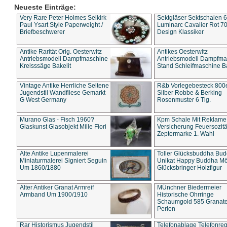
Neueste Einträge:
Very Rare Peter Holmes Selkirk
Sektgläser Sektschalen 
Paul Ysart Style Paperweight /
Luminarc Cavalier Rot 70
Briefbeschwerer
Design Klassiker
Antike Rarität Orig. Oesterwitz
Antikes Oesterwitz
Antriebsmodell Dampfmaschine
Antriebsmodell Dampfma
Kreisssäge Bakelit
Stand Schleifmaschine Ba
Vintage Antike Herrliche Seltene
R&b Vorlegebesteck 800
Jugendstil Wandfliese Gemarkt
Silber Robbe & Berking
G West Germany
Rosenmuster 6 Tlg.
Murano Glas - Fisch 1960?
Kpm Schale Mit Reklame
Glaskunst Glasobjekt Mille Fiori
Versicherung Feuersozitä
Zeptermarke 1. Wahl
Alte Antike Lupenmalerei
Toller Glücksbuddha Bu
Miniaturmalerei Signiert Seguin
Unikat Happy Buddha M
Um 1860/1880
Glücksbringer Holzfigur
Alter Antiker Granat Armreif
MÜnchner Biedermeier
Armband Um 1900/1910
Historische Ohrringe
Schaumgold 585 Granate 
Perlen
Rar Historismus Jugendstil
Telefonablage Telefonreg