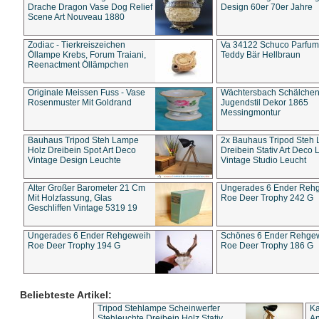
Drache Dragon Vase Dog Relief
Design 60er 70er Jahre
Scene Art Nouveau 1880
Zodiac - Tierkreiszeichen
Va 34122 Schuco Parfum 
Öllampe Krebs, Forum Traiani,
Teddy Bär Hellbraun
Reenactment Öllämpchen
Originale Meissen Fuss - Vase
Wächtersbach Schälche
Rosenmuster Mit Goldrand
Jugendstil Dekor 1865
Messingmontur
Bauhaus Tripod Steh Lampe
2x Bauhaus Tripod Steh
Holz Dreibein Spot Art Deco
Dreibein Stativ Art Deco L
Vintage Design Leuchte
Vintage Studio Leucht
Alter Großer Barometer 21 Cm
Ungerades 6 Ender Reh
Mit Holzfassung, Glas
Roe Deer Trophy 242 G
Geschliffen Vintage 5319 19
Ungerades 6 Ender Rehgeweih
Schönes 6 Ender Rehge
Roe Deer Trophy 194 G
Roe Deer Trophy 186 G
Beliebteste Artikel:
Tripod Stehlampe Scheinwerfer
Ka
Stehleuchte Dreibein Holz Stativ
An