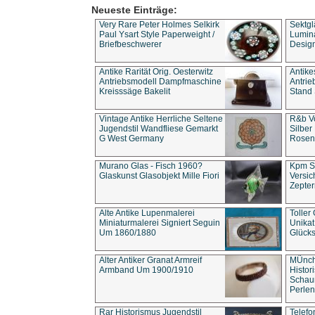
Neueste Einträge:
Very Rare Peter Holmes Selkirk
Sektgl
Paul Ysart Style Paperweight /
Lumina
Briefbeschwerer
Design
Antike Rarität Orig. Oesterwitz
Antike
Antriebsmodell Dampfmaschine
Antri
Kreisssäge Bakelit
Stand 
Vintage Antike Herrliche Seltene
R&b Vo
Jugendstil Wandfliese Gemarkt
Silber
G West Germany
Rosenm
Murano Glas - Fisch 1960?
Kpm S
Glaskunst Glasobjekt Mille Fiori
Versic
Zepter
Alte Antike Lupenmalerei
Toller
Miniaturmalerei Signiert Seguin
Unika
Um 1860/1880
Glücks
Alter Antiker Granat Armreif
MÜnch
Armband Um 1900/1910
Histor
Schaum
Perlen
Rar Historismus Jugendstil
Telefo