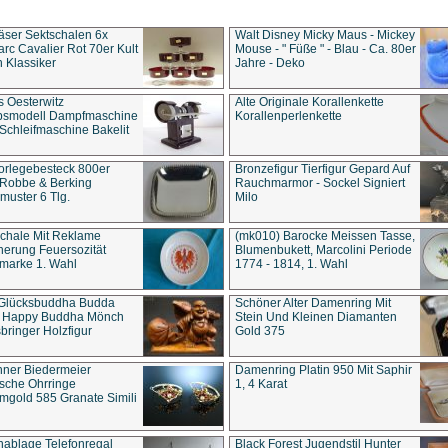
äser Sektschalen 6x
Walt Disney Micky Maus - Mickey
rc Cavalier Rot 70er Kult
Mouse - " Füße " - Blau - Ca. 80er
 Klassiker
Jahre - Deko
s Oesterwitz
Alte Originale Korallenkette
ebsmodell Dampfmaschine
Korallenperlenkette
Schleifmaschine Bakelit
rlegebesteck 800er
Bronzefigur Tierfigur Gepard Auf
 Robbe & Berking
Rauchmarmor - Sockel Signiert
uster 6 Tlg.
Milo
chale Mit Reklame
(mk010) Barocke Meissen Tasse,
herung Feuersozität
Blumenbukett, Marcolini Periode
marke 1. Wahl
1774 - 1814, 1. Wahl
 Glücksbuddha Budda
Schöner Alter Damenring Mit
t Happy Buddha Mönch
Stein Und Kleinen Diamanten
bringer Holzfigur
Gold 375
ner Biedermeier
Damenring Platin 950 Mit Saphir
ische Ohrringe
1, 4 Karat
gold 585 Granate Simili
nablage Telefonregal
Black Forest Jugendstil Hunter