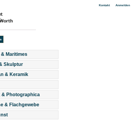
|
Kontakt
Anmelden
 & Maritimes
 & Skulptur
an & Keramik
 & Photographica
he & Flachgewebe
nst