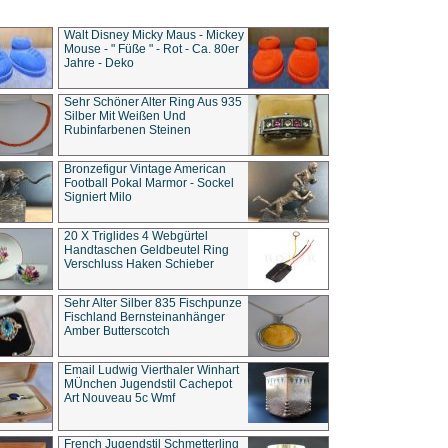
Walt Disney Micky Maus - Mickey
Mouse - " Füße " - Rot - Ca. 80er
Jahre - Deko
Sehr Schöner Alter Ring Aus 935
Silber Mit Weißen Und
Rubinfarbenen Steinen
Bronzefigur Vintage American
Football Pokal Marmor - Sockel
Signiert Milo
20 X Triglides 4 Webgürtel
Handtaschen Geldbeutel Ring
Verschluss Haken Schieber
Sehr Alter Silber 835 Fischpunze
Fischland Bernsteinanhänger
Amber Butterscotch
Email Ludwig Vierthaler Winhart
MÜnchen Jugendstil Cachepot
Art Nouveau 5c Wmf
French Jugendstil Schmetterling