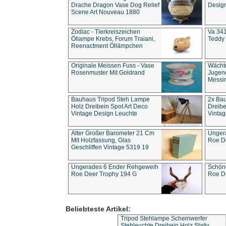
Drache Dragon Vase Dog Relief
Design
Scene Art Nouveau 1880
Zodiac - Tierkreiszeichen
Va 341
Öllampe Krebs, Forum Traiani,
Teddy 
Reenactment Öllämpchen
Originale Meissen Fuss - Vase
Wächt
Rosenmuster Mit Goldrand
Jugend
Messi
Bauhaus Tripod Steh Lampe
2x Ba
Holz Dreibein Spot Art Deco
Dreibe
Vintage Design Leuchte
Vintag
Alter Großer Barometer 21 Cm
Unger
Mit Holzfassung, Glas
Roe D
Geschliffen Vintage 5319 19
Ungerades 6 Ender Rehgeweih
Schön
Roe Deer Trophy 194 G
Roe D
Beliebteste Artikel:
Tripod Stehlampe Scheinwerfer
Stehleuchte Dreibein Holz Stativ