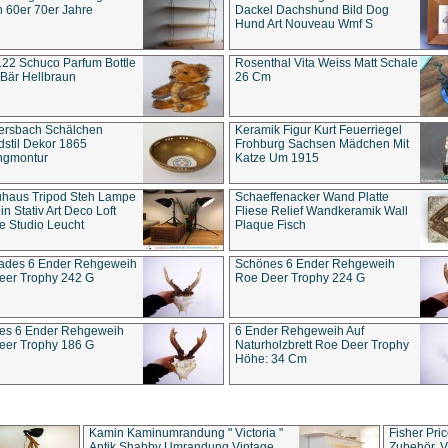
 60er 70er Jahre
Dackel Dachshund Bild Dog
Hund Art Nouveau Wmf S
22 Schuco Parfum Bottle
Rosenthal Vita Weiss Matt Schale
Bär Hellbraun
26 Cm
ersbach Schälchen
Keramik Figur Kurt Feuerriegel
stil Dekor 1865
Frohburg Sachsen Mädchen Mit
ngmontur
Katze Um 1915
uhaus Tripod Steh Lampe
Schaeffenacker Wand Platte
in Stativ Art Deco Loft
Fliese Relief Wandkeramik Wall
e Studio Leucht
Plaque Fisch
ades 6 Ender Rehgeweih
Schönes 6 Ender Rehgeweih
eer Trophy 242 G
Roe Deer Trophy 224 G
es 6 Ender Rehgeweih
6 Ender Rehgeweih Auf
eer Trophy 186 G
Naturholzbrett Roe Deer Trophy
Höhe: 34 Cm
Kamin Kaminumrandung " Victoria "
Fisher Pri
Antik Shabby Umrandung Vintage
Zubehör, V