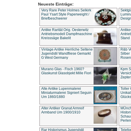
Neueste Einträge:
Very Rare Peter Holmes Selkirk
Sektgl
Paul Ysart Style Paperweight /
Lumina
Briefbeschwerer
Design
Antike Rarität Orig. Oesterwitz
Antike
Antriebsmodell Dampfmaschine
Antri
Kreisssäge Bakelit
Stand 
Vintage Antike Herrliche Seltene
R&b Vo
Jugendstil Wandfliese Gemarkt
Silber
G West Germany
Rosenm
Murano Glas - Fisch 1960?
Kpm S
Glaskunst Glasobjekt Mille Fiori
Versic
Zepter
Alte Antike Lupenmalerei
Toller
Miniaturmalerei Signiert Seguin
Unika
Um 1860/1880
Glücks
Alter Antiker Granat Armreif
MÜnch
Armband Um 1900/1910
Histor
Schaum
Perlen
Rar Historismus Jugendstil
Telefo