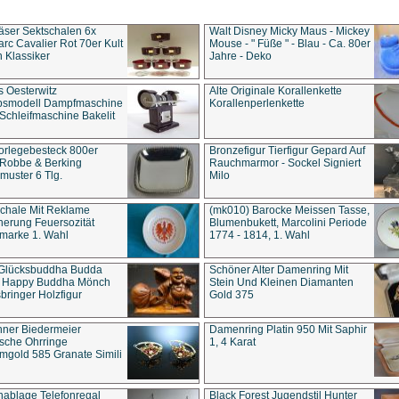
äser Sektschalen 6x
Walt Disney Micky Maus - Mickey
rc Cavalier Rot 70er Kult
Mouse - " Füße " - Blau - Ca. 80er
 Klassiker
Jahre - Deko
s Oesterwitz
Alte Originale Korallenkette
ebsmodell Dampfmaschine
Korallenperlenkette
Schleifmaschine Bakelit
rlegebesteck 800er
Bronzefigur Tierfigur Gepard Auf
 Robbe & Berking
Rauchmarmor - Sockel Signiert
uster 6 Tlg.
Milo
chale Mit Reklame
(mk010) Barocke Meissen Tasse,
herung Feuersozität
Blumenbukett, Marcolini Periode
marke 1. Wahl
1774 - 1814, 1. Wahl
 Glücksbuddha Budda
Schöner Alter Damenring Mit
t Happy Buddha Mönch
Stein Und Kleinen Diamanten
bringer Holzfigur
Gold 375
ner Biedermeier
Damenring Platin 950 Mit Saphir
ische Ohrringe
1, 4 Karat
gold 585 Granate Simili
nablage Telefonregal
Black Forest Jugendstil Hunter