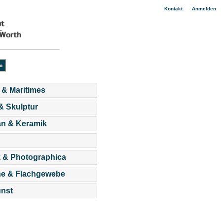
|
Kontakt
Anmelden
 & Maritimes
 & Skulptur
an & Keramik
 & Photographica
he & Flachgewebe
nst