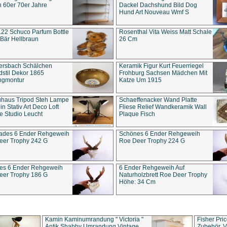
 60er 70er Jahre
Dackel Dachshund Bild Dog
Hund Art Nouveau Wmf S
22 Schuco Parfum Bottle
Rosenthal Vita Weiss Matt Schale
Bär Hellbraun
26 Cm
ersbach Schälchen
Keramik Figur Kurt Feuerriegel
stil Dekor 1865
Frohburg Sachsen Mädchen Mit
ngmontur
Katze Um 1915
uhaus Tripod Steh Lampe
Schaeffenacker Wand Platte
in Stativ Art Deco Loft
Fliese Relief Wandkeramik Wall
e Studio Leucht
Plaque Fisch
ades 6 Ender Rehgeweih
Schönes 6 Ender Rehgeweih
eer Trophy 242 G
Roe Deer Trophy 224 G
es 6 Ender Rehgeweih
6 Ender Rehgeweih Auf
eer Trophy 186 G
Naturholzbrett Roe Deer Trophy
Höhe: 34 Cm
Kamin Kaminumrandung " Victoria "
Fisher Pri
Antik Shabby Umrandung Vintage
Zubehör, V