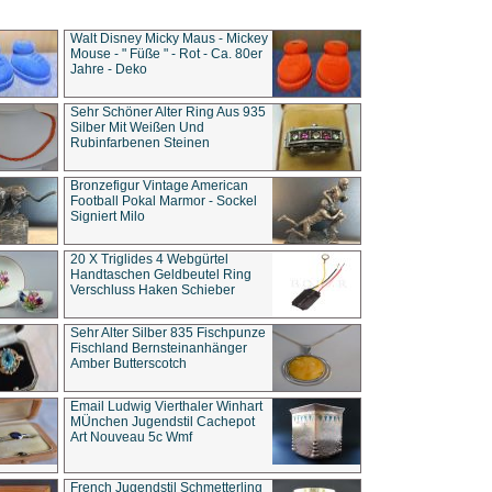
Walt Disney Micky Maus - Mickey
Mouse - " Füße " - Rot - Ca. 80er
Jahre - Deko
Sehr Schöner Alter Ring Aus 935
Silber Mit Weißen Und
Rubinfarbenen Steinen
Bronzefigur Vintage American
Football Pokal Marmor - Sockel
Signiert Milo
20 X Triglides 4 Webgürtel
Handtaschen Geldbeutel Ring
Verschluss Haken Schieber
Sehr Alter Silber 835 Fischpunze
Fischland Bernsteinanhänger
Amber Butterscotch
Email Ludwig Vierthaler Winhart
MÜnchen Jugendstil Cachepot
Art Nouveau 5c Wmf
French Jugendstil Schmetterling