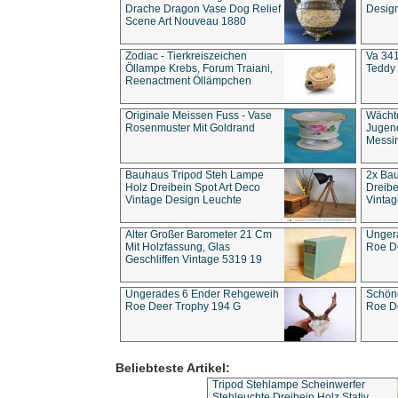
Drache Dragon Vase Dog Relief
Design
Scene Art Nouveau 1880
Zodiac - Tierkreiszeichen
Va 341
Öllampe Krebs, Forum Traiani,
Teddy 
Reenactment Öllämpchen
Originale Meissen Fuss - Vase
Wächt
Rosenmuster Mit Goldrand
Jugend
Messi
Bauhaus Tripod Steh Lampe
2x Ba
Holz Dreibein Spot Art Deco
Dreibe
Vintage Design Leuchte
Vintag
Alter Großer Barometer 21 Cm
Unger
Mit Holzfassung, Glas
Roe D
Geschliffen Vintage 5319 19
Ungerades 6 Ender Rehgeweih
Schön
Roe Deer Trophy 194 G
Roe D
Beliebteste Artikel:
Tripod Stehlampe Scheinwerfer
Stehleuchte Dreibein Holz Stativ