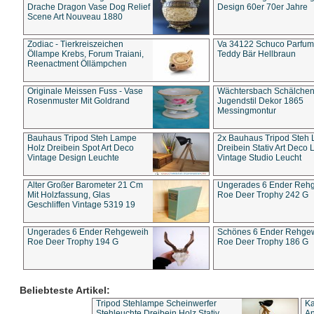
Drache Dragon Vase Dog Relief
Design 60er 70er Jahre
Scene Art Nouveau 1880
Zodiac - Tierkreiszeichen
Va 34122 Schuco Parfum 
Öllampe Krebs, Forum Traiani,
Teddy Bär Hellbraun
Reenactment Öllämpchen
Originale Meissen Fuss - Vase
Wächtersbach Schälche
Rosenmuster Mit Goldrand
Jugendstil Dekor 1865
Messingmontur
Bauhaus Tripod Steh Lampe
2x Bauhaus Tripod Steh
Holz Dreibein Spot Art Deco
Dreibein Stativ Art Deco L
Vintage Design Leuchte
Vintage Studio Leucht
Alter Großer Barometer 21 Cm
Ungerades 6 Ender Reh
Mit Holzfassung, Glas
Roe Deer Trophy 242 G
Geschliffen Vintage 5319 19
Ungerades 6 Ender Rehgeweih
Schönes 6 Ender Rehge
Roe Deer Trophy 194 G
Roe Deer Trophy 186 G
Beliebteste Artikel:
Tripod Stehlampe Scheinwerfer
Ka
Stehleuchte Dreibein Holz Stativ
An