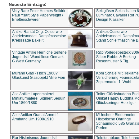
Neueste Einträge:
Very Rare Peter Holmes Selkirk
Sektgläser Sektschalen 
Paul Ysart Style Paperweight /
Luminarc Cavalier Rot 70
Briefbeschwerer
Design Klassiker
Antike Rarität Orig. Oesterwitz
Antikes Oesterwitz
Antriebsmodell Dampfmaschine
Antriebsmodell Dampfma
Kreisssäge Bakelit
Stand Schleifmaschine Ba
Vintage Antike Herrliche Seltene
R&b Vorlegebesteck 800
Jugendstil Wandfliese Gemarkt
Silber Robbe & Berking
G West Germany
Rosenmuster 6 Tlg.
Murano Glas - Fisch 1960?
Kpm Schale Mit Reklame
Glaskunst Glasobjekt Mille Fiori
Versicherung Feuersozitä
Zeptermarke 1. Wahl
Alte Antike Lupenmalerei
Toller Glücksbuddha Bu
Miniaturmalerei Signiert Seguin
Unikat Happy Buddha M
Um 1860/1880
Glücksbringer Holzfigur
Alter Antiker Granat Armreif
MÜnchner Biedermeier
Armband Um 1900/1910
Historische Ohrringe
Schaumgold 585 Granate 
Perlen
Rar Historismus Jugendstil
Telefonablage Telefonreg