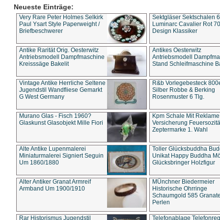
Neueste Einträge:
Very Rare Peter Holmes Selkirk
Sektgläser Sektschalen 
Paul Ysart Style Paperweight /
Luminarc Cavalier Rot 70
Briefbeschwerer
Design Klassiker
Antike Rarität Orig. Oesterwitz
Antikes Oesterwitz
Antriebsmodell Dampfmaschine
Antriebsmodell Dampfma
Kreisssäge Bakelit
Stand Schleifmaschine Ba
Vintage Antike Herrliche Seltene
R&b Vorlegebesteck 800
Jugendstil Wandfliese Gemarkt
Silber Robbe & Berking
G West Germany
Rosenmuster 6 Tlg.
Murano Glas - Fisch 1960?
Kpm Schale Mit Reklame
Glaskunst Glasobjekt Mille Fiori
Versicherung Feuersozitä
Zeptermarke 1. Wahl
Alte Antike Lupenmalerei
Toller Glücksbuddha Bu
Miniaturmalerei Signiert Seguin
Unikat Happy Buddha M
Um 1860/1880
Glücksbringer Holzfigur
Alter Antiker Granat Armreif
MÜnchner Biedermeier
Armband Um 1900/1910
Historische Ohrringe
Schaumgold 585 Granate 
Perlen
Rar Historismus Jugendstil
Telefonablage Telefonreg