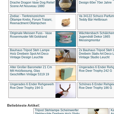
Drache Dragon Vase Dog Relief
Design 60er 70er Jahre
Scene Art Nouveau 1880
Zodiac - Tierkreiszeichen
Va 34122 Schuco Parfum 
Öllampe Krebs, Forum Traiani,
Teddy Bär Hellbraun
Reenactment Öllämpchen
Originale Meissen Fuss - Vase
Wächtersbach Schälche
Rosenmuster Mit Goldrand
Jugendstil Dekor 1865
Messingmontur
Bauhaus Tripod Steh Lampe
2x Bauhaus Tripod Steh
Holz Dreibein Spot Art Deco
Dreibein Stativ Art Deco L
Vintage Design Leuchte
Vintage Studio Leucht
Alter Großer Barometer 21 Cm
Ungerades 6 Ender Reh
Mit Holzfassung, Glas
Roe Deer Trophy 242 G
Geschliffen Vintage 5319 19
Ungerades 6 Ender Rehgeweih
Schönes 6 Ender Rehge
Roe Deer Trophy 194 G
Roe Deer Trophy 186 G
Beliebteste Artikel:
Tripod Stehlampe Scheinwerfer
Ka
Stehleuchte Dreibein Holz Stativ
An