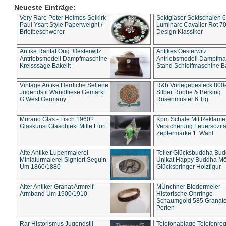
Neueste Einträge:
Very Rare Peter Holmes Selkirk
Sektgläser Sektschalen 
Paul Ysart Style Paperweight /
Luminarc Cavalier Rot 70
Briefbeschwerer
Design Klassiker
Antike Rarität Orig. Oesterwitz
Antikes Oesterwitz
Antriebsmodell Dampfmaschine
Antriebsmodell Dampfma
Kreisssäge Bakelit
Stand Schleifmaschine Ba
Vintage Antike Herrliche Seltene
R&b Vorlegebesteck 800
Jugendstil Wandfliese Gemarkt
Silber Robbe & Berking
G West Germany
Rosenmuster 6 Tlg.
Murano Glas - Fisch 1960?
Kpm Schale Mit Reklame
Glaskunst Glasobjekt Mille Fiori
Versicherung Feuersozitä
Zeptermarke 1. Wahl
Alte Antike Lupenmalerei
Toller Glücksbuddha Bu
Miniaturmalerei Signiert Seguin
Unikat Happy Buddha M
Um 1860/1880
Glücksbringer Holzfigur
Alter Antiker Granat Armreif
MÜnchner Biedermeier
Armband Um 1900/1910
Historische Ohrringe
Schaumgold 585 Granate 
Perlen
Rar Historismus Jugendstil
Telefonablage Telefonreg