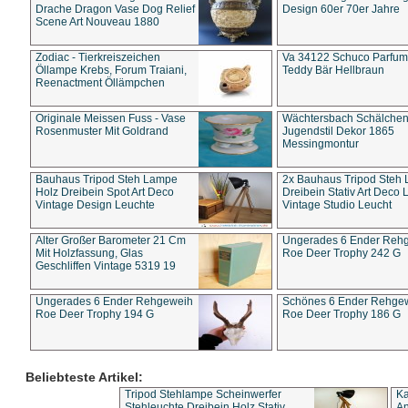
Drache Dragon Vase Dog Relief
Design 60er 70er Jahre
Scene Art Nouveau 1880
Zodiac - Tierkreiszeichen
Va 34122 Schuco Parfum 
Öllampe Krebs, Forum Traiani,
Teddy Bär Hellbraun
Reenactment Öllämpchen
Originale Meissen Fuss - Vase
Wächtersbach Schälche
Rosenmuster Mit Goldrand
Jugendstil Dekor 1865
Messingmontur
Bauhaus Tripod Steh Lampe
2x Bauhaus Tripod Steh
Holz Dreibein Spot Art Deco
Dreibein Stativ Art Deco L
Vintage Design Leuchte
Vintage Studio Leucht
Alter Großer Barometer 21 Cm
Ungerades 6 Ender Reh
Mit Holzfassung, Glas
Roe Deer Trophy 242 G
Geschliffen Vintage 5319 19
Ungerades 6 Ender Rehgeweih
Schönes 6 Ender Rehge
Roe Deer Trophy 194 G
Roe Deer Trophy 186 G
Beliebteste Artikel:
Tripod Stehlampe Scheinwerfer
Ka
Stehleuchte Dreibein Holz Stativ
An