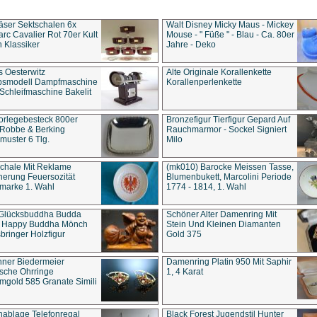
äser Sektschalen 6x
Walt Disney Micky Maus - Mickey
rc Cavalier Rot 70er Kult
Mouse - " Füße " - Blau - Ca. 80er
 Klassiker
Jahre - Deko
s Oesterwitz
Alte Originale Korallenkette
ebsmodell Dampfmaschine
Korallenperlenkette
Schleifmaschine Bakelit
rlegebesteck 800er
Bronzefigur Tierfigur Gepard Auf
 Robbe & Berking
Rauchmarmor - Sockel Signiert
uster 6 Tlg.
Milo
chale Mit Reklame
(mk010) Barocke Meissen Tasse,
herung Feuersozität
Blumenbukett, Marcolini Periode
marke 1. Wahl
1774 - 1814, 1. Wahl
 Glücksbuddha Budda
Schöner Alter Damenring Mit
t Happy Buddha Mönch
Stein Und Kleinen Diamanten
bringer Holzfigur
Gold 375
ner Biedermeier
Damenring Platin 950 Mit Saphir
ische Ohrringe
1, 4 Karat
gold 585 Granate Simili
nablage Telefonregal
Black Forest Jugendstil Hunter