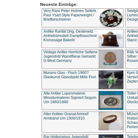
Neueste Einträge:
Very Rare Peter Holmes Selkirk
Sektgl
Paul Ysart Style Paperweight /
Lumina
Briefbeschwerer
Design
Antike Rarität Orig. Oesterwitz
Antike
Antriebsmodell Dampfmaschine
Antri
Kreisssäge Bakelit
Stand 
Vintage Antike Herrliche Seltene
R&b Vo
Jugendstil Wandfliese Gemarkt
Silber
G West Germany
Rosenm
Murano Glas - Fisch 1960?
Kpm S
Glaskunst Glasobjekt Mille Fiori
Versic
Zepter
Alte Antike Lupenmalerei
Toller
Miniaturmalerei Signiert Seguin
Unika
Um 1860/1880
Glücks
Alter Antiker Granat Armreif
MÜnch
Armband Um 1900/1910
Histor
Schaum
Perlen
Rar Historismus Jugendstil
Telefo