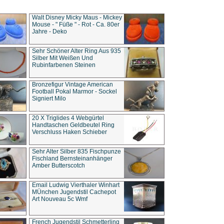
Walt Disney Micky Maus - Mickey
Mouse - " Füße " - Rot - Ca. 80er
Jahre - Deko
Sehr Schöner Alter Ring Aus 935
Silber Mit Weißen Und
Rubinfarbenen Steinen
Bronzefigur Vintage American
Football Pokal Marmor - Sockel
Signiert Milo
20 X Triglides 4 Webgürtel
Handtaschen Geldbeutel Ring
Verschluss Haken Schieber
Sehr Alter Silber 835 Fischpunze
Fischland Bernsteinanhänger
Amber Butterscotch
Email Ludwig Vierthaler Winhart
MÜnchen Jugendstil Cachepot
Art Nouveau 5c Wmf
French Jugendstil Schmetterling