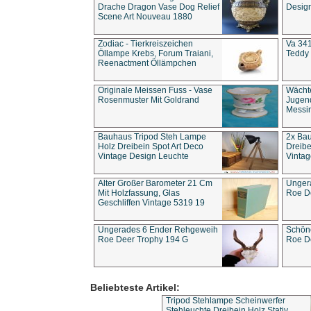
Drache Dragon Vase Dog Relief
Design
Scene Art Nouveau 1880
Zodiac - Tierkreiszeichen
Va 341
Öllampe Krebs, Forum Traiani,
Teddy 
Reenactment Öllämpchen
Originale Meissen Fuss - Vase
Wächt
Rosenmuster Mit Goldrand
Jugend
Messi
Bauhaus Tripod Steh Lampe
2x Ba
Holz Dreibein Spot Art Deco
Dreibe
Vintage Design Leuchte
Vintag
Alter Großer Barometer 21 Cm
Unger
Mit Holzfassung, Glas
Roe D
Geschliffen Vintage 5319 19
Ungerades 6 Ender Rehgeweih
Schön
Roe Deer Trophy 194 G
Roe D
Beliebteste Artikel:
Tripod Stehlampe Scheinwerfer
Stehleuchte Dreibein Holz Stativ