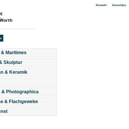
|
Kontakt
Anmelden
 & Maritimes
 & Skulptur
an & Keramik
 & Photographica
he & Flachgewebe
nst