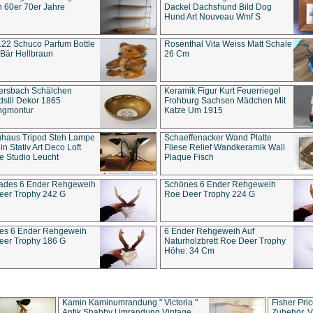
 60er 70er Jahre
Dackel Dachshund Bild Dog
Hund Art Nouveau Wmf S
22 Schuco Parfum Bottle
Rosenthal Vita Weiss Matt Schale
Bär Hellbraun
26 Cm
ersbach Schälchen
Keramik Figur Kurt Feuerriegel
stil Dekor 1865
Frohburg Sachsen Mädchen Mit
ngmontur
Katze Um 1915
uhaus Tripod Steh Lampe
Schaeffenacker Wand Platte
in Stativ Art Deco Loft
Fliese Relief Wandkeramik Wall
e Studio Leucht
Plaque Fisch
ades 6 Ender Rehgeweih
Schönes 6 Ender Rehgeweih
eer Trophy 242 G
Roe Deer Trophy 224 G
es 6 Ender Rehgeweih
6 Ender Rehgeweih Auf
eer Trophy 186 G
Naturholzbrett Roe Deer Trophy
Höhe: 34 Cm
Kamin Kaminumrandung " Victoria "
Fisher Pri
Antik Shabby Umrandung Vintage
Zubehör, V