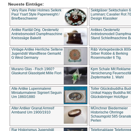
Neueste Einträge:
Very Rare Peter Holmes Selkirk
Sektgläser Sektschalen 
Paul Ysart Style Paperweight /
Luminarc Cavalier Rot 70
Briefbeschwerer
Design Klassiker
Antike Rarität Orig. Oesterwitz
Antikes Oesterwitz
Antriebsmodell Dampfmaschine
Antriebsmodell Dampfma
Kreisssäge Bakelit
Stand Schleifmaschine Ba
Vintage Antike Herrliche Seltene
R&b Vorlegebesteck 800
Jugendstil Wandfliese Gemarkt
Silber Robbe & Berking
G West Germany
Rosenmuster 6 Tlg.
Murano Glas - Fisch 1960?
Kpm Schale Mit Reklame
Glaskunst Glasobjekt Mille Fiori
Versicherung Feuersozitä
Zeptermarke 1. Wahl
Alte Antike Lupenmalerei
Toller Glücksbuddha Bu
Miniaturmalerei Signiert Seguin
Unikat Happy Buddha M
Um 1860/1880
Glücksbringer Holzfigur
Alter Antiker Granat Armreif
MÜnchner Biedermeier
Armband Um 1900/1910
Historische Ohrringe
Schaumgold 585 Granate 
Perlen
Rar Historismus Jugendstil
Telefonablage Telefonreg