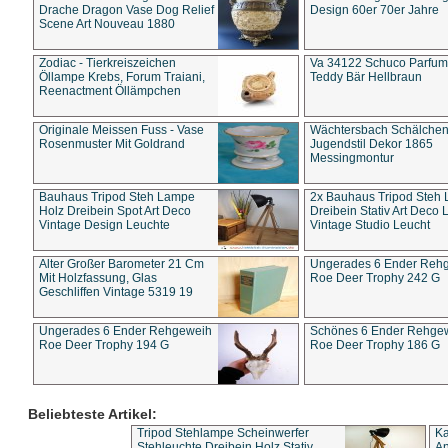
Drache Dragon Vase Dog Relief
Design 60er 70er Jahre
Scene Art Nouveau 1880
Zodiac - Tierkreiszeichen
Va 34122 Schuco Parfum 
Öllampe Krebs, Forum Traiani,
Teddy Bär Hellbraun
Reenactment Öllämpchen
Originale Meissen Fuss - Vase
Wächtersbach Schälche
Rosenmuster Mit Goldrand
Jugendstil Dekor 1865
Messingmontur
Bauhaus Tripod Steh Lampe
2x Bauhaus Tripod Steh
Holz Dreibein Spot Art Deco
Dreibein Stativ Art Deco L
Vintage Design Leuchte
Vintage Studio Leucht
Alter Großer Barometer 21 Cm
Ungerades 6 Ender Reh
Mit Holzfassung, Glas
Roe Deer Trophy 242 G
Geschliffen Vintage 5319 19
Ungerades 6 Ender Rehgeweih
Schönes 6 Ender Rehge
Roe Deer Trophy 194 G
Roe Deer Trophy 186 G
Beliebteste Artikel:
Tripod Stehlampe Scheinwerfer
Ka
Stehleuchte Dreibein Holz Stativ
An