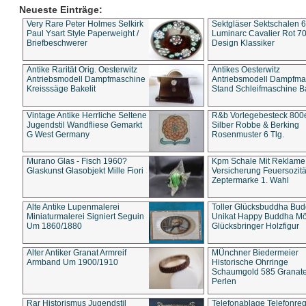
Neueste Einträge:
Very Rare Peter Holmes Selkirk
Sektgläser Sektschalen 
Paul Ysart Style Paperweight /
Luminarc Cavalier Rot 70
Briefbeschwerer
Design Klassiker
Antike Rarität Orig. Oesterwitz
Antikes Oesterwitz
Antriebsmodell Dampfmaschine
Antriebsmodell Dampfma
Kreisssäge Bakelit
Stand Schleifmaschine Ba
Vintage Antike Herrliche Seltene
R&b Vorlegebesteck 800
Jugendstil Wandfliese Gemarkt
Silber Robbe & Berking
G West Germany
Rosenmuster 6 Tlg.
Murano Glas - Fisch 1960?
Kpm Schale Mit Reklame
Glaskunst Glasobjekt Mille Fiori
Versicherung Feuersozitä
Zeptermarke 1. Wahl
Alte Antike Lupenmalerei
Toller Glücksbuddha Bu
Miniaturmalerei Signiert Seguin
Unikat Happy Buddha M
Um 1860/1880
Glücksbringer Holzfigur
Alter Antiker Granat Armreif
MÜnchner Biedermeier
Armband Um 1900/1910
Historische Ohrringe
Schaumgold 585 Granate 
Perlen
Rar Historismus Jugendstil
Telefonablage Telefonreg