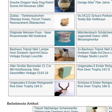
Drache Dragon Vase Dog Relief
Design 60er 70er Jahre
Scene Art Nouveau 1880
Zodiac - Tierkreiszeichen
Va 34122 Schuco Parfum 
Öllampe Krebs, Forum Traiani,
Teddy Bär Hellbraun
Reenactment Öllämpchen
Originale Meissen Fuss - Vase
Wächtersbach Schälche
Rosenmuster Mit Goldrand
Jugendstil Dekor 1865
Messingmontur
Bauhaus Tripod Steh Lampe
2x Bauhaus Tripod Steh
Holz Dreibein Spot Art Deco
Dreibein Stativ Art Deco L
Vintage Design Leuchte
Vintage Studio Leucht
Alter Großer Barometer 21 Cm
Ungerades 6 Ender Reh
Mit Holzfassung, Glas
Roe Deer Trophy 242 G
Geschliffen Vintage 5319 19
Ungerades 6 Ender Rehgeweih
Schönes 6 Ender Rehge
Roe Deer Trophy 194 G
Roe Deer Trophy 186 G
Beliebteste Artikel:
Tripod Stehlampe Scheinwerfer
Ka
Stehleuchte Dreibein Holz Stativ
An